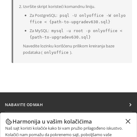
Izvršite skript koristeći komandnu liniju.
Za PostgreSQL:
psql -U onlyoffice -W onlyo
ffice < {path-to-upgradev630.sql}
Za MySQL:
mysql -u root -p onlyoffice <
{path-to-upgradev630.sql}
Navedite lozinku korišćenu prilikom kreiranja baze
podataka (
).
onlyoffice
NABAVITE ODMAH
Docs
SARAĐUJTE
Harmonija u vašim kolačićima
DocSpace
Naš sajt koristi kolačiće kako bi vam pružio prilagođeno iskustvo.
Za doprinosioce
PRIMAJTE VESTI
Kolačići nam pomažu da pokrenemo sajt, poboljšamo vaše
Workspace