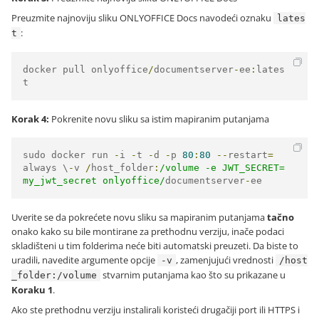
Preuzmite najnoviju sliku ONLYOFFICE Docs navodeći oznaku
lates
:
t
docker pull onlyoffice
/
documentserver
-
ee
:
lates
t
Korak 4:
Pokrenite novu sliku sa istim mapiranim putanjama
sudo docker run 
-
i 
-
t 
-
d 
-
p 
80
:
80
--
restart
=
always \
-
v 
/
host_folder
:
/volume -e JWT_SECRET=
my_jwt_secret onlyoffice/
documentserver
-
ee
Uverite se da pokrećete novu sliku sa mapiranim putanjama
tačno
onako kako su bile montirane za prethodnu verziju, inače podaci
skladišteni u tim folderima neće biti automatski preuzeti. Da biste to
uradili, navedite argumente opcije
, zamenjujući vrednosti
-v
/host
stvarnim putanjama kao što su prikazane u
_folder:/volume
Koraku 1
.
Ako ste prethodnu verziju instalirali koristeći drugačiji port ili HTTPS i