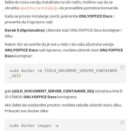
želite da novu verziju instalirate na isti način, molimo vas da se
obratite
uputstvu za instalaciju
da pronađete potrebne komande.
Kada se proces instalacije završi, pokrenite
ONLYOFFICE Docs
i
proverite da li ispravno radi.
Korak 5 (Opcionalno):
Uklonite stari ONLYOFFICE Docs kontejner i
sliku
Nakon što se uverite da je sve u redu i da vaša ažurirana verzija
ONLYOFFICE Docs
radi ispravno, možete ukloniti stari
ONLYOFFICE
Docs
kontejner:
sudo docker rm 
{{
OLD_DOCUMENT_SERVER_CONTAINER
_ID
}}
gde
{{OLD_DOCUMENT_SERVER_CONTAINER_ID}}
označava ime ili
ID
STAROG
ONLYOFFICE Docs
kontejnera.
Ako želite da oslobodite prostor, možete takođe ukloniti staru sliku.
Prikazati sve docker slike:
sudo docker images 
-
a