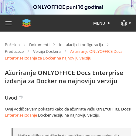
ONLYOFFICE puni 16 godina!
MENU
Početna
Dokumenti
Instalacija i konfiguracija
Preduzeće
Verzija Dockera
Ažuriranje ONLYOFFICE Docs
Enterprise izdanja za Docker na najnoviju verziju
Ažuriranje ONLYOFFICE Docs Enterprise
izdanja za Docker na najnoviju verziju
Uvod
Ovaj vodič će vam pokazati kako da ažurirate vašu
ONLYOFFICE Docs
Enterprise izdanje
Docker verziju na najnoviju verziju.
Naša politika podrške je da podržavamo samo najnoviju