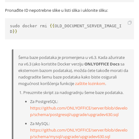
Pronađite ID nepotrebne slike u listi slika i uklonite sliku:
sudo docker rmi 
{{
OLD_DOCUMENT_SERVER_IMAGE_I
D
}}
Šema baze podataka je promenjena u v6.3. Kada ažurirate
na v6.3 (ako koristite Docker verziju
ONLYOFFICE Docs
sa
eksternom bazom podataka), možda ćete takođe morati da
nadogradite šemu baze podataka kako biste osigurali
mogućnost korišćenja funkcije
zaštite lozinkom
.
Preuzmite skript za nadogradnju šeme baze podataka.
Za PostgreSQL:
https://github.com/ONLYOFFICE/server/blob/develo
p/schema/postgresql/upgrade/upgradev630.sql
Za MySQL:
https://github.com/ONLYOFFICE/server/blob/develo
p/schema/mysql/upgrade/upgradev630.sql