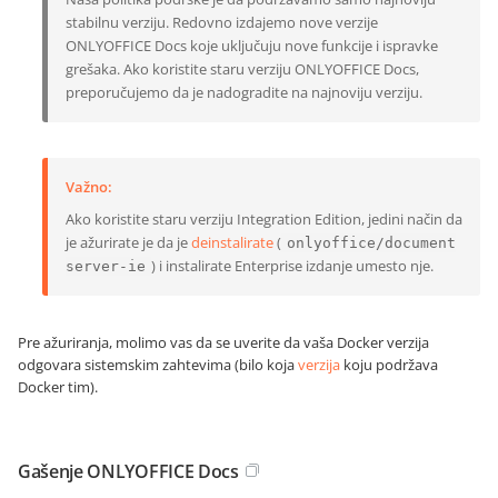
stabilnu verziju. Redovno izdajemo nove verzije
ONLYOFFICE Docs koje uključuju nove funkcije i ispravke
grešaka. Ako koristite staru verziju ONLYOFFICE Docs,
preporučujemo da je nadogradite na najnoviju verziju.
Važno:
Ako koristite staru verziju Integration Edition, jedini način da
je ažurirate je da je
deinstalirate
(
onlyoffice/document
) i instalirate Enterprise izdanje umesto nje.
server-ie
Pre ažuriranja, molimo vas da se uverite da vaša Docker verzija
odgovara sistemskim zahtevima (bilo koja
verzija
koju podržava
Docker tim).
Gašenje ONLYOFFICE Docs