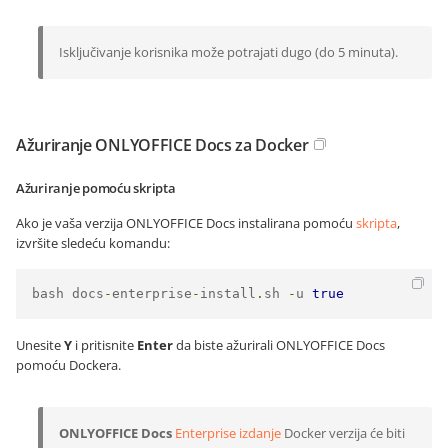
Isključivanje korisnika može potrajati dugo (do 5 minuta).
Ažuriranje ONLYOFFICE Docs za Docker
Ažuriranje pomoću skripta
Ako je vaša verzija ONLYOFFICE Docs instalirana pomoću
skripta
,
izvršite sledeću komandu:
bash docs
-
enterprise
-
install
.
sh 
-
u 
true
Unesite
Y
i pritisnite
Enter
da biste ažurirali ONLYOFFICE Docs
pomoću Dockera.
ONLYOFFICE Docs
Enterprise izdanje
Docker verzija će biti