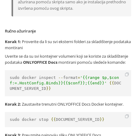
ažurirana pomoću skripta samo ako je instalacija prethodno
izvršena pomoću ovog skripta.
Ručno ažuriranje
Korak 1:
Proverite da li su svi eksterni folderi za skladištenje podataka
montirani
Uverite se da su svi kontejner volumeni koji se koriste za skladištenje
podataka
ONLYOFFICE Docs
montirani pomoću sledeće komande:
sudo docker inspect 
--
format
=
'{{range $p,$con
f:=.HostConfig.Binds}}{{$conf}};{{end}}'
{{
DOC
UMENT_SERVER_ID
}}
Korak 2:
Zaustavite trenutni ONLYOFFICE Docs Docker kontejner.
sudo docker stop 
{{
DOCUMENT_SERVER_ID
}}
Korak 3:
Preuzmite najnoviju sliku ONLYOFFICE Docs