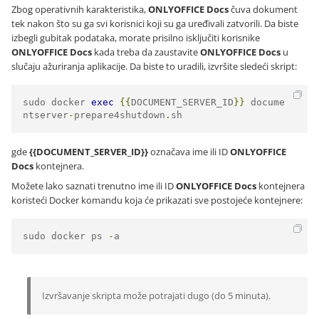
Zbog operativnih karakteristika,
ONLYOFFICE Docs
čuva dokument
tek nakon što su ga svi korisnici koji su ga uređivali zatvorili. Da biste
izbegli gubitak podataka, morate prisilno isključiti korisnike
ONLYOFFICE Docs
kada treba da zaustavite
ONLYOFFICE Docs
u
slučaju ažuriranja aplikacije. Da biste to uradili, izvršite sledeći skript:
sudo docker 
exec
{{
DOCUMENT_SERVER_ID
}}
 docume
ntserver
-
prepare4shutdown
.
sh
gde
{{DOCUMENT_SERVER_ID}}
označava ime ili ID
ONLYOFFICE
Docs
kontejnera.
Možete lako saznati trenutno ime ili ID
ONLYOFFICE Docs
kontejnera
koristeći Docker komandu koja će prikazati sve postojeće kontejnere:
sudo docker ps 
-
a
Izvršavanje skripta može potrajati dugo (do 5 minuta).