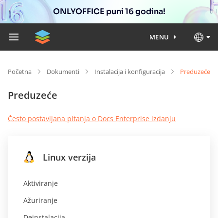
ONLYOFFICE puni 16 godina!
MENU
Početna
Dokumenti
Instalacija i konfiguracija
Preduzeće
Preduzeće
Često postavljana pitanja o Docs Enterprise izdanju
Linux verzija
Aktiviranje
Ažuriranje
Deinstalacija