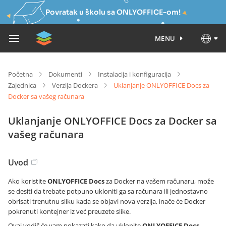
Povratak u školu sa ONLYOFFICE-om!
MENU
Početna
Dokumenti
Instalacija i konfiguracija
Zajednica
Verzija Dockera
Uklanjanje ONLYOFFICE Docs za
Docker sa vašeg računara
Uklanjanje ONLYOFFICE Docs za Docker sa
vašeg računara
Uvod
Ako koristite
ONLYOFFICE Docs
za Docker na vašem računaru, može
se desiti da trebate potpuno ukloniti ga sa računara ili jednostavno
obrisati trenutnu sliku kada se objavi nova verzija, inače će Docker
pokrenuti kontejner iz već preuzete slike.
Ovaj vodič će vam pokazati kako da uklonite
ONLYOFFICE Docs