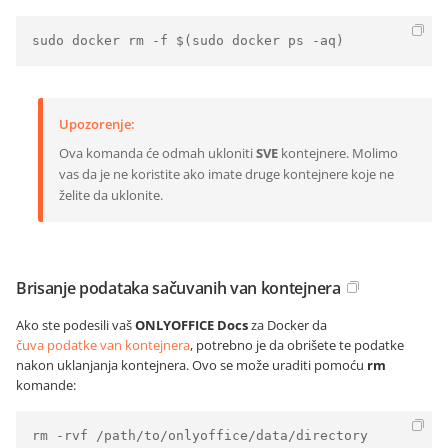
sudo docker rm -f $(sudo docker ps -aq)
Upozorenje:
Ova komanda će odmah ukloniti
SVE
kontejnere. Molimo
vas da je ne koristite ako imate druge kontejnere koje ne
želite da uklonite.
Brisanje podataka sačuvanih van kontejnera
Ako ste podesili vaš
ONLYOFFICE Docs
za Docker da
čuva podatke van kontejnera
, potrebno je da obrišete te podatke
nakon uklanjanja kontejnera. Ovo se može uraditi pomoću
rm
komande:
rm -rvf /path/to/onlyoffice/data/directory