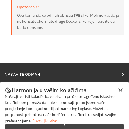
Upozorenje:
Ova komanda će odmah obrisati
SVE
slike. Molimo vas da je
ne koristite ako imate druge Docker slike koje ne želite da
budu obrisane.
NABAVITE ODMAH
Docs
SARAĐUJTE
Harmonija u vašim kolačićima
DocSpace
Naš sajt koristi kolačiće kako bi vam pružio prilagođeno iskustvo.
Za doprinosioce
PRIMAJTE VESTI
Kolačići nam pomažu da pokrenemo sajt, poboljšamo vaše
Workspace
Za prevodioce
pregledanje i omogućimo ciljani marketing i oglase. Možete u
Blog
Konektori
potpunosti pristati na naše korišćenje kolačića ili upravljati svojim
DOBIJTE POMOĆ
Za influensere
Saznajte više
preferencijama.
Desktop aplikacije
Forum
Slobodna radna mesta