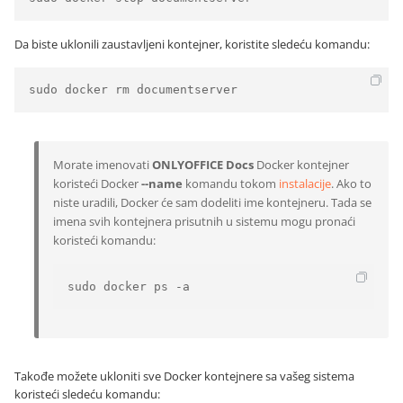
Da biste uklonili zaustavljeni kontejner, koristite sledeću komandu:
sudo docker rm documentserver
Morate imenovati
ONLYOFFICE Docs
Docker kontejner
koristeći Docker
--name
komandu tokom
instalacije
. Ako to
niste uradili, Docker će sam dodeliti ime kontejneru. Tada se
imena svih kontejnera prisutnih u sistemu mogu pronaći
koristeći komandu:
sudo docker ps -a
Takođe možete ukloniti sve Docker kontejnere sa vašeg sistema
koristeći sledeću komandu: