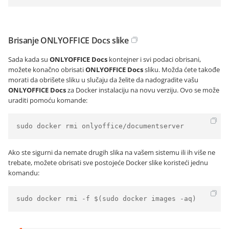
Brisanje ONLYOFFICE Docs slike
Sada kada su
ONLYOFFICE Docs
kontejner i svi podaci obrisani,
možete konačno obrisati
ONLYOFFICE Docs
sliku. Možda ćete takođe
morati da obrišete sliku u slučaju da želite da nadogradite vašu
ONLYOFFICE Docs
za Docker instalaciju na novu verziju. Ovo se može
uraditi pomoću komande:
sudo docker rmi onlyoffice/documentserver
Ako ste sigurni da nemate drugih slika na vašem sistemu ili ih više ne
trebate, možete obrisati sve postojeće Docker slike koristeći jednu
komandu:
sudo docker rmi -f $(sudo docker images -aq)