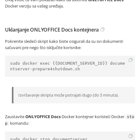
Docker verziju sa vašeg uređaja.
Uklanjanje ONLYOFFICE Docs kontejnera
Pokrenite sledeći skript kako biste osigurali da su svi dokumenti
sačuvani pre nego što isključite korisnike:
sudo docker exec {{DOCUMENT_SERVER_ID}} docume
ntserver-prepare4shutdown.sh
Izvršavanje skripta može potrajati dugo (do 5 minuta).
Zaustavite
ONLYOFFICE Docs
Docker kontejner koristeći Docker
sto
komandu:
p
sudo docker stop documentserver