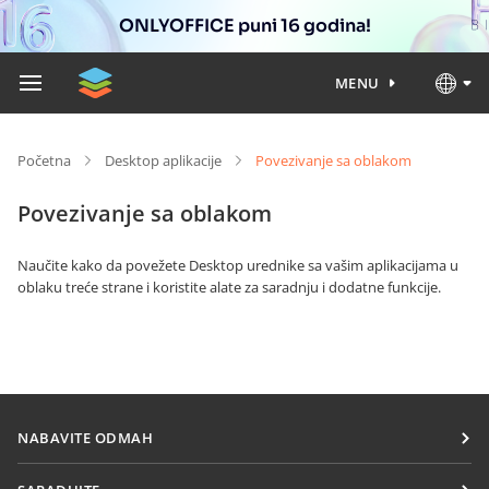
ONLYOFFICE puni 16 godina!
MENU
Početna
Desktop aplikacije
Povezivanje sa oblakom
Povezivanje sa oblakom
Naučite kako da povežete Desktop urednike sa vašim aplikacijama u
oblaku treće strane i koristite alate za saradnju i dodatne funkcije.
NABAVITE ODMAH
Docs