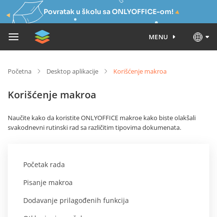
Povratak u školu sa ONLYOFFICE-om!
MENU
Početna
Desktop aplikacije
Korišćenje makroa
Korišćenje makroa
Naučite kako da koristite ONLYOFFICE makroe kako biste olakšali
svakodnevni rutinski rad sa različitim tipovima dokumenata.
Početak rada
Pisanje makroa
Dodavanje prilagođenih funkcija