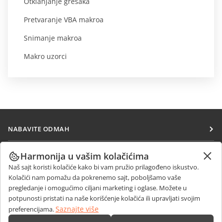
Otklanjanje grešaka
Pretvaranje VBA makroa
Snimanje makroa
Makro uzorci
NABAVITE ODMAH
Docs
SARAĐUJTE
Harmonija u vašim kolačićima
DocSpace
Naš sajt koristi kolačiće kako bi vam pružio prilagođeno iskustvo.
Za doprinosioce
PRIMAJTE VESTI
Kolačići nam pomažu da pokrenemo sajt, poboljšamo vaše
Workspace
Za prevodioce
pregledanje i omogućimo ciljani marketing i oglase. Možete u
Blog
Konektori
potpunosti pristati na naše korišćenje kolačića ili upravljati svojim
DOBIJTE POMOĆ
Za influensere
Saznajte više
preferencijama.
Desktop aplikacije
Forum
Slobodna radna mesta