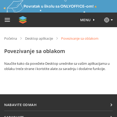
Povratak u školu sa ONLYOFFICE-om!
MENU
Početna
Desktop aplikacije
Povezivanje sa oblakom
Povezivanje sa oblakom
Naučite kako da povežete Desktop urednike sa vašim aplikacijama u
oblaku treće strane i koristite alate za saradnju i dodatne funkcije.
NABAVITE ODMAH
Docs