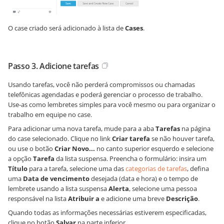
O case criado será adicionado à lista de
Cases
.
Passo 3. Adicione tarefas
Usando tarefas, você não perderá compromissos ou chamadas
telefônicas agendadas e poderá gerenciar o processo de trabalho.
Use-as como lembretes simples para você mesmo ou para organizar o
trabalho em equipe no case.
Para adicionar uma nova tarefa, mude para a aba
Tarefas
na página
do case selecionado. Clique no link
Criar tarefa
se não houver tarefa,
ou use o botão
Criar Novo...
no canto superior esquerdo e selecione
a opção
Tarefa
da lista suspensa. Preencha o formulário: insira um
Título
para a tarefa, selecione uma das
categorias de tarefas
, defina
uma
Data de vencimento
desejada (data e hora) e o tempo de
lembrete usando a lista suspensa
Alerta
, selecione uma pessoa
responsável na lista
Atribuir a
e adicione uma breve
Descrição
.
Quando todas as informações necessárias estiverem especificadas,
clique no botão
Salvar
na parte inferior.