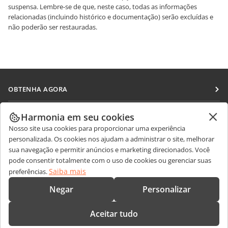
suspensa. Lembre-se de que, neste caso, todas as informações
relacionadas (incluindo histórico e documentação) serão excluídas e
não poderão ser restauradas.
OBTENHA AGORA
Docs
COLABORAR
Harmonia em seu cookies
DocSpace
Nosso site usa cookies para proporcionar uma experiência
Para colaboradores
RECEBA NOTÍCIAS
personalizada. Os cookies nos ajudam a administrar o site, melhorar
Workspace
Para tradutores
sua navegação e permitir anúncios e marketing direcionados. Você
Blog
Conectores
pode consentir totalmente com o uso de cookies ou gerenciar suas
OBTER AJUDA
Para influenciadores
Saiba mais
preferências.
Aplicativos para desktop
Fórum
Vagas
CONTATE-NOS
Negar
Personalizar
Aplicativos móveis
Cursos de treinamento
Perguntas sobre vendas
sales@onlyoffice.com
onlyoffice.com
Aceitar tudo
Webinars
Consultas de parceiros
partners@onlyoffice.com
© Ascensio System SIA 2026. Todos os direitos reservados.