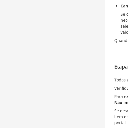
Cam
Se 
nec
sel
valo
Quando
Etapa
Todas 
Verifiq
Para ex
Não im
Se des
item 
portal,