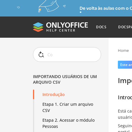
De volta às aulas com o
DOCS
DOCSP
Home
Este ar
IMPORTANDO USUÁRIOS DE UM
Imp
ARQUIVO CSV
Introdução
Intro
Etapa 1. Criar um arquivo
CSV
Está c
usuári
Etapa 2. Acessar o módulo
Seguin
Pessoas
portal.