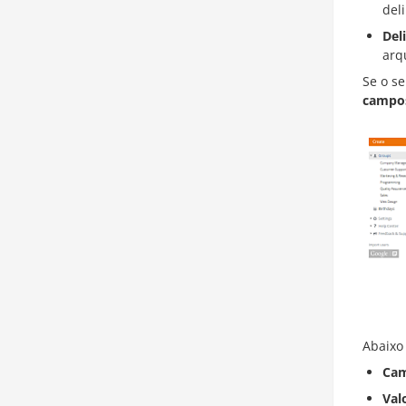
del
Del
arqu
Se o s
campo
Abaixo
Cam
Val