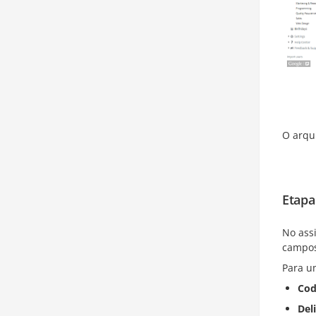
O arqui
Etapa
No ass
campos
Para u
Cod
Del