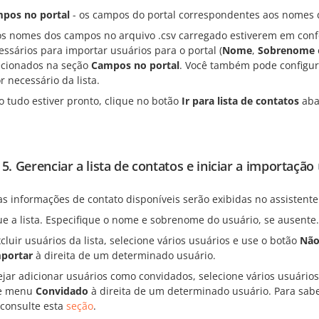
pos no portal
- os campos do portal correspondentes aos nomes 
os nomes dos campos no arquivo .csv carregado estiverem em con
essários para importar usuários para o portal (
Nome
,
Sobrenome
ecionados na seção
Campos no portal
. Você também pode configu
r necessário da lista.
 tudo estiver pronto, clique no botão
Ir para lista de contatos
aba
 5. Gerenciar a lista de contatos e iniciar a importação
as informações de contato disponíveis serão exibidas no assistent
ue a lista. Especifique o nome e sobrenome do usuário, se ausente.
cluir usuários da lista, selecione vários usuários e use o botão
Não
portar
à direita de um determinado usuário.
ejar adicionar usuários como convidados, selecione vários usuário
de menu
Convidado
à direita de um determinado usuário. Para sabe
 consulte esta
seção
.