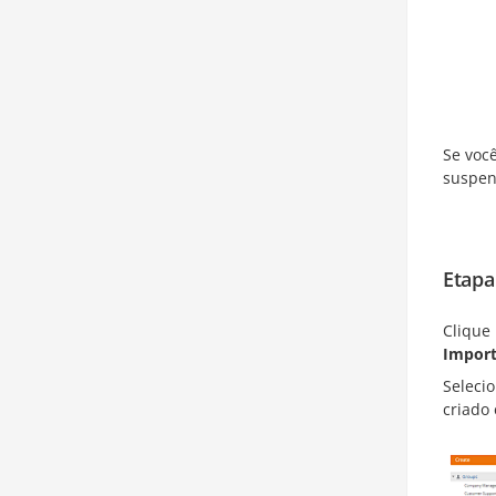
Se voc
suspen
Etapa
Clique
Import
Seleci
criado