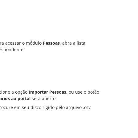
para acessar o módulo
Pessoas
, abra a lista
respondente.
cione a opção
Importar Pessoas
, ou use o botão
ários ao portal
será aberto.
rocure em seu disco rígido pelo arquivo .csv