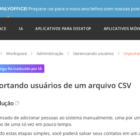
 ONLYOFFICE!
Prepare-se para o novo ano letivo com nossas pos
ACE
IA
APLICATIVOS PARA DESKTOP
APLICATIVOS MÓV
Workspace
Administração
Gerenciando usuários
Importan
tigo foi traduzido por IA
ortando usuários de um arquivo CSV
dução
ansado de adicionar pessoas ao sistema manualmente, uma por uma
os de uma só vez em pouco tempo.
do estas etapas simples, você poderá salvar seus contatos em um a