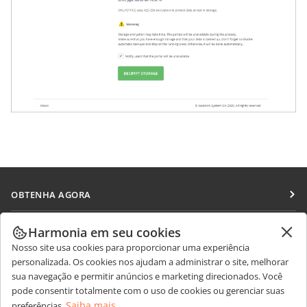
OBTENHA AGORA
Docs
COLABORAR
Harmonia em seu cookies
DocSpace
Nosso site usa cookies para proporcionar uma experiência
Para colaboradores
RECEBA NOTÍCIAS
personalizada. Os cookies nos ajudam a administrar o site, melhorar
Workspace
Para tradutores
sua navegação e permitir anúncios e marketing direcionados. Você
Blog
Conectores
pode consentir totalmente com o uso de cookies ou gerenciar suas
OBTER AJUDA
Para influenciadores
Saiba mais
preferências.