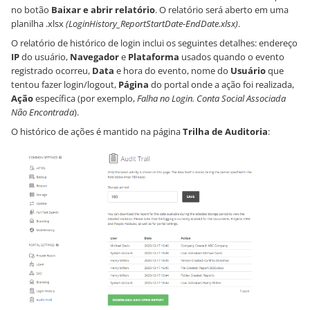
no botão
Baixar e abrir relatório
. O relatório será aberto em uma
planilha .xlsx
(LoginHistory_ReportStartDate-EndDate.xlsx)
.
O relatório de histórico de login inclui os seguintes detalhes: endereço
IP
do usuário,
Navegador
e
Plataforma
usados quando o evento
registrado ocorreu,
Data
e hora do evento, nome do
Usuário
que
tentou fazer login/logout,
Página
do portal onde a ação foi realizada,
Ação
específica (por exemplo,
Falha no Login. Conta Social Associada
Não Encontrada
).
O histórico de ações é mantido na página
Trilha de Auditoria
: