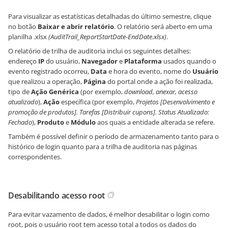
Para visualizar as estatísticas detalhadas do último semestre, clique
no botão
Baixar e abrir relatório
. O relatório será aberto em uma
planilha .xlsx
(AuditTrail_ReportStartDate-EndDate.xlsx)
.
O relatório de trilha de auditoria inclui os seguintes detalhes:
endereço
IP
do usuário,
Navegador
e
Plataforma
usados quando o
evento registrado ocorreu,
Data
e hora do evento, nome do
Usuário
que realizou a operação,
Página
do portal onde a ação foi realizada,
tipo de
Ação Genérica
(por exemplo,
download, anexar, acesso
atualizado
),
Ação
específica (por exemplo,
Projetos [Desenvolvimento e
promoção de produtos]. Tarefas [Distribuir cupons]. Status Atualizado:
Fechado
),
Produto
e
Módulo
aos quais a entidade alterada se refere.
Também é possível definir o período de armazenamento tanto para o
histórico de login quanto para a trilha de auditoria nas páginas
correspondentes.
Desabilitando acesso root
Para evitar vazamento de dados, é melhor desabilitar o login como
root, pois o usuário root tem acesso total a todos os dados do