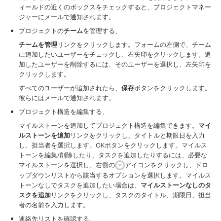
ィールドの近くのボックスをチェックすると、プロジェクトマネー
ジャーにメールで通知されます。
プロジェクトの
チーム
を管理する、
チームを管理
リンクをクリックします。フォームの左側で、チーム
に追加したいユーザーをチェックし、右矢印をクリックします。追
加したユーザーを削除するには、そのユーザーを選択し、左矢印を
クリックします。
すべてのユーザーが追加されたら、
保存
ボタンをクリックします。
彼らにはメールで通知されます。
プロジェクト構造を編集する、
マイルストーンを追加してプロジェクト構造を編集できます。
マイ
ルストーンを追加
リンクをクリックし、タイトルと期限日を入力
し、担当者を選択します。OKボタンをクリックします。マイルス
トーンを編集/削除したり、タスクを追加したりするには、必要な
マイルストーンを選択し、右側の
アイコンをクリックし、ドロ
ップダウンリストから該当するオプションを選択します。マイルス
トーンなしでタスクを追加したい場合は、
マイルストーンなしのタ
スクを追加
リンクをクリックし、タスクのタイトル、期限日、担当
者の名前を入力します。
連絡先リストを確認する、