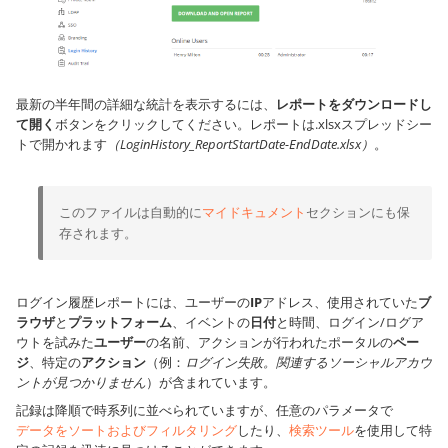
最新の半年間の詳細な統計を表示するには、
レポートをダウンロードし
て開く
ボタンをクリックしてください。レポートは.xlsxスプレッドシー
トで開かれます
（LoginHistory_ReportStartDate-EndDate.xlsx）
。
このファイルは自動的に
マイドキュメント
セクションにも保
存されます。
ログイン履歴レポートには、ユーザーの
IP
アドレス、使用されていた
ブ
ラウザ
と
プラットフォーム
、イベントの
日付
と時間、ログイン/ログア
ウトを試みた
ユーザー
の名前、アクションが行われたポータルの
ペー
ジ
、特定の
アクション
（例：
ログイン失敗。関連するソーシャルアカウ
ントが見つかりません
）が含まれています。
記録は降順で時系列に並べられていますが、任意のパラメータで
データをソートおよびフィルタリング
したり、
検索ツール
を使用して特