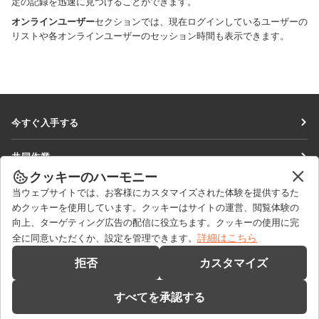
定の記録を迅速に見つけることができます。
オンラインユーザー
セクションでは、現在ログインしているユーザーの
リストや各オンラインユーザーのセッション時間も表示できます。
今すぐ入手する
Docs
共同作業
DocSpace
クッキーのハーモニー
貢献者向け
ニュースを見る
当ウェブサイトでは、お客様にカスタマイズされた体験を提供するた
Workspace
翻訳者向け
めクッキーを使用しています。クッキーはサイトの運営、閲覧体験の
ブログ
コネクター
向上、ターゲティング広告の配信に役立ちます。クッキーの使用に完
ヘルプを得る
インフルエンサー向け
詳細はこちら
全に同意いただくか、設定を管理できます。
デスクトップアプリ
フォーラム
求人情報
お問い合わせ
拒否
カスタマイズ
モバイルアプリ
研修コース
セールスに関する質問
sales@onlyoffice.com
onlyoffice.com
すべてを承認する
ウェビナー
パートナーシップに関するお問い合わせ
partners@onlyoffice.com
© Ascensio System SIA 2026. All rights reserved