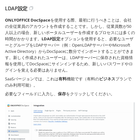
LDAP設定
ONLYOFFICE DocSpace
を使用する際、最初に行うべきことは、会社
の全従業員のアカウントを作成することです。しかし、従業員数が50
人以上の場合、新しいポータルユーザーを作成するプロセスには多くの
時間がかかります。
LDAP設定
オプションを使用すると、必要なユーザ
ーとグループをLDAPサーバー（例：OpenLDAPサーバーやMicrosoft
Active Directory）からDocSpaceに数分でインポートすることができま
す。新しく作成されたユーザーは、LDAPサーバーに保存された資格情
報を使用してDocSpaceにサインインするため、新しいパスワードやロ
グインを覚える必要はありません。
SaaSバージョンでは、これは
有料
機能です（有料の
ビジネス
プランで
のみ利用可能）。
必要なフィールドに入力し、
保存
をクリックしてください。