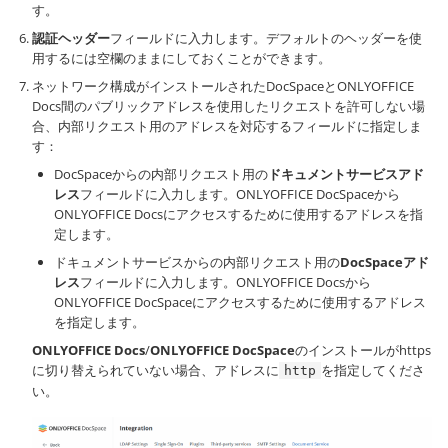
す。
認証ヘッダー
フィールドに入力します。デフォルトのヘッダーを使
用するには空欄のままにしておくことができます。
ネットワーク構成がインストールされたDocSpaceとONLYOFFICE
Docs間のパブリックアドレスを使用したリクエストを許可しない場
合、内部リクエスト用のアドレスを対応するフィールドに指定しま
す：
DocSpaceからの内部リクエスト用の
ドキュメントサービスアド
レス
フィールドに入力します。ONLYOFFICE DocSpaceから
ONLYOFFICE Docsにアクセスするために使用するアドレスを指
定します。
ドキュメントサービスからの内部リクエスト用の
DocSpaceアド
レス
フィールドに入力します。ONLYOFFICE Docsから
ONLYOFFICE DocSpaceにアクセスするために使用するアドレス
を指定します。
ONLYOFFICE Docs
/
ONLYOFFICE DocSpace
のインストールがhttps
に切り替えられていない場合、アドレスに
を指定してくださ
http
い。