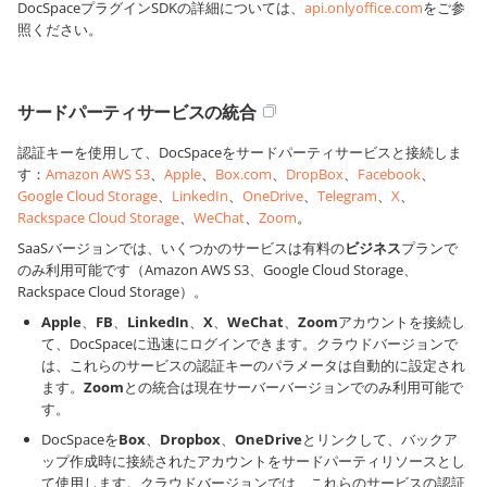
DocSpaceプラグインSDKの詳細については、
api.onlyoffice.com
をご参
照ください。
サードパーティサービスの統合
認証キーを使用して、DocSpaceをサードパーティサービスと接続しま
す：
Amazon AWS S3
、
Apple
、
Box.com
、
DropBox
、
Facebook
、
Google Cloud Storage
、
LinkedIn
、
OneDrive
、
Telegram
、
X
、
Rackspace Cloud Storage
、
WeChat
、
Zoom
。
SaaSバージョンでは、いくつかのサービスは有料の
ビジネス
プランで
のみ利用可能です（Amazon AWS S3、Google Cloud Storage、
Rackspace Cloud Storage）。
Apple
、
FB
、
LinkedIn
、
X
、
WeChat
、
Zoom
アカウントを接続し
て、DocSpaceに迅速にログインできます。クラウドバージョンで
は、これらのサービスの認証キーのパラメータは自動的に設定され
ます。
Zoom
との統合は現在サーバーバージョンでのみ利用可能で
す。
DocSpaceを
Box
、
Dropbox
、
OneDrive
とリンクして、バックア
ップ作成時に接続されたアカウントをサードパーティリソースとし
て使用します。クラウドバージョンでは、これらのサービスの認証