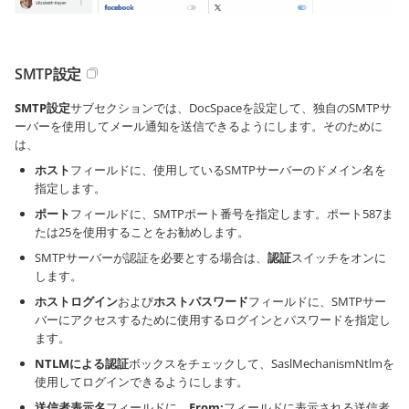
SMTP設定
SMTP設定
サブセクションでは、DocSpaceを設定して、独自のSMTPサ
ーバーを使用してメール通知を送信できるようにします。そのために
は、
ホスト
フィールドに、使用しているSMTPサーバーのドメイン名を
指定します。
ポート
フィールドに、SMTPポート番号を指定します。ポート587ま
たは25を使用することをお勧めします。
SMTPサーバーが認証を必要とする場合は、
認証
スイッチをオンに
します。
ホストログイン
および
ホストパスワード
フィールドに、SMTPサー
バーにアクセスするために使用するログインとパスワードを指定し
ます。
NTLMによる認証
ボックスをチェックして、SaslMechanismNtlmを
使用してログインできるようにします。
送信者表示名
フィールドに、
From:
フィールドに表示される送信者