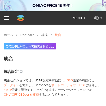
ONLYOFFICE 16周年！
MENU
ホーム
DocSpace
構成
統合
この記事はAIによって翻訳されました
統合
統合設定
統合
セクションでは、
LDAP
設定を有効にし、
SSO
設定を有効にし、
プラグイン
を追加し、DocSpaceを
サードパーティサービス
と統合し、
SMTP
設定を調整することができます。サーバーバージョンでは、
ONLYOFFICE Docsを接続
することもできます。