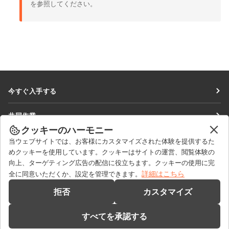
を参照してください。
今すぐ入手する
Docs
共同作業
DocSpace
クッキーのハーモニー
貢献者向け
ニュースを見る
当ウェブサイトでは、お客様にカスタマイズされた体験を提供するた
Workspace
翻訳者向け
めクッキーを使用しています。クッキーはサイトの運営、閲覧体験の
ブログ
コネクター
向上、ターゲティング広告の配信に役立ちます。クッキーの使用に完
ヘルプを得る
インフルエンサー向け
詳細はこちら
全に同意いただくか、設定を管理できます。
デスクトップアプリ
フォーラム
求人情報
お問い合わせ
拒否
カスタマイズ
モバイルアプリ
研修コース
セールスに関する質問
sales@onlyoffice.com
onlyoffice.com
すべてを承認する
ウェビナー
パートナーシップに関するお問い合わせ
partners@onlyoffice.com
© Ascensio System SIA 2026. All rights reserved