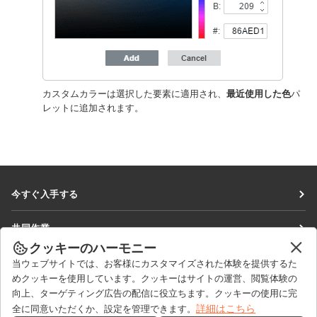
カスタムカラーは選択した要素に適用され、
最近使用した色
パ
レットに追加されます。
今すぐ入手する
Docs
共同作業
DocSpace
クッキーのハーモニー
貢献者向け
ニュースを見る
当ウェブサイトでは、お客様にカスタマイズされた体験を提供するた
Workspace
翻訳者向け
めクッキーを使用しています。クッキーはサイトの運営、閲覧体験の
ブログ
コネクター
向上、ターゲティング広告の配信に役立ちます。クッキーの使用に完
ヘルプを得る
インフルエンサー向け
詳細はこちら
全に同意いただくか、設定を管理できます。
デスクトップアプリ