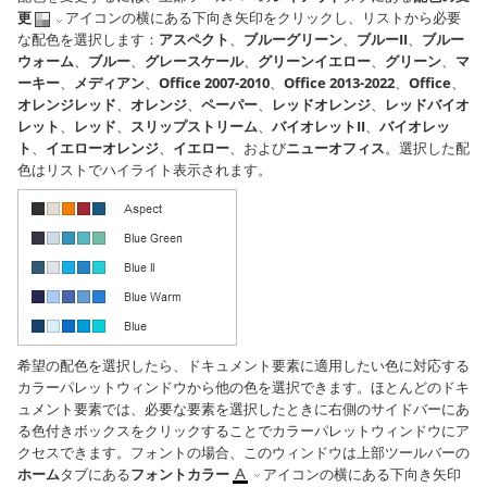
更
アイコンの横にある下向き矢印をクリックし、リストから必要
な配色を選択します：
アスペクト
、
ブルーグリーン
、
ブルーII
、
ブルー
ウォーム
、
ブルー
、
グレースケール
、
グリーンイエロー
、
グリーン
、
マ
ーキー
、
メディアン
、
Office 2007-2010
、
Office 2013-2022
、
Office
、
オレンジレッド
、
オレンジ
、
ペーパー
、
レッドオレンジ
、
レッドバイオ
レット
、
レッド
、
スリップストリーム
、
バイオレットII
、
バイオレッ
ト
、
イエローオレンジ
、
イエロー
、および
ニューオフィス
。選択した配
色はリストでハイライト表示されます。
希望の配色を選択したら、ドキュメント要素に適用したい色に対応する
カラーパレットウィンドウから他の色を選択できます。ほとんどのドキ
ュメント要素では、必要な要素を選択したときに右側のサイドバーにあ
る色付きボックスをクリックすることでカラーパレットウィンドウにア
クセスできます。フォントの場合、このウィンドウは上部ツールバーの
ホーム
タブにある
フォントカラー
アイコンの横にある下向き矢印