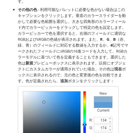
す。
その他の色
- 利用可能なパレットに必要な色がない場合はこの
キャプションをクリックします。垂直のカラースライダーを動
かして必要な色範囲を選択し、大きな四角形のカラーフィール
ド内でカラーピッカーをドラッグして特定の色を設定します。
カラーピッカーで色を選択すると、右側のフィールドに適切な
RGBおよびsRGBの色値が表示されます。また、
R
、
G
、
B
（赤、
緑、青）のフィールドに対応する数値を入力するか、
#
記号でマ
ークされたフィールドにsRGBの16進コードを入力して、RGBカ
ラーモデルに基づいて色を定義することもできます。選択した
色は
新規
プレビューボックスに表示されます。以前にオブジェ
クトにカスタムカラーが適用されていた場合、その色は
現在
ボ
ックスに表示されるので、元の色と変更後の色を比較できま
す。色が定義されたら、
追加
ボタンをクリックします：