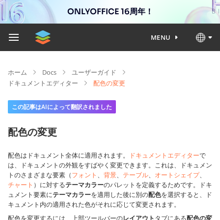
ONLYOFFICE 16周年！
MENU
ホーム
Docs
ユーザーガイド
ドキュメントエディター
配色の変更
この記事はAIによって翻訳されました
配色の変更
配色はドキュメント全体に適用されます。
ドキュメントエディター
で
は、ドキュメントの外観をすばやく変更できます。これは、ドキュメン
トのさまざまな要素（
フォント
、
背景
、
テーブル
、
オートシェイプ
、
チャート
）に対する
テーマカラー
のパレットを定義するためです。ドキ
ュメント要素に
テーマカラー
を適用した後に別の
配色
を選択すると、ド
キュメント内の適用された色がそれに応じて変更されます。
配色を変更するには、上部ツールバーの
レイアウト
タブにある
配色の変