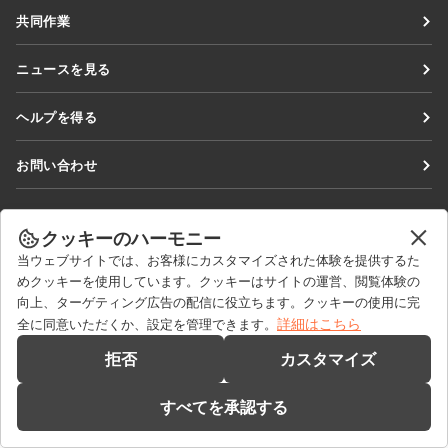
Docs
共同作業
DocSpace
貢献者向け
ニュースを見る
Workspace
翻訳者向け
ブログ
コネクター
ヘルプを得る
インフルエンサー向け
デスクトップアプリ
フォーラム
求人情報
お問い合わせ
モバイルアプリ
研修コース
セールスに関する質問
sales@onlyoffice.com
onlyoffice.com
ウェビナー
パートナーシップに関するお問い合わせ
partners@onlyoffice.com
クッキーのハーモニー
© Ascensio System SIA 2026. All rights reserved
ホワイトペーパー
当ウェブサイトでは、お客様にカスタマイズされた体験を提供するた
メディアに関するお問い合わせ
press@onlyoffice.com
めクッキーを使用しています。クッキーはサイトの運営、閲覧体験の
サポートお問い合わせフォーム
折り返し電話のリクエスト
向上、ターゲティング広告の配信に役立ちます。クッキーの使用に完
デモを依頼する
詳細はこちら
全に同意いただくか、設定を管理できます。
拒否
カスタマイズ
すべてを承認する