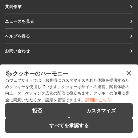
Docs
共同作業
DocSpace
貢献者向け
ニュースを見る
Workspace
翻訳者向け
ブログ
コネクター
ヘルプを得る
インフルエンサー向け
デスクトップアプリ
フォーラム
求人情報
お問い合わせ
モバイルアプリ
研修コース
セールスに関する質問
sales@onlyoffice.com
onlyoffice.com
ウェビナー
パートナーシップに関するお問い合わせ
partners@onlyoffice.com
クッキーのハーモニー
© Ascensio System SIA 2026. All rights reserved
ホワイトペーパー
当ウェブサイトでは、お客様にカスタマイズされた体験を提供するた
メディアに関するお問い合わせ
press@onlyoffice.com
めクッキーを使用しています。クッキーはサイトの運営、閲覧体験の
サポートお問い合わせフォーム
折り返し電話のリクエスト
向上、ターゲティング広告の配信に役立ちます。クッキーの使用に完
デモを依頼する
詳細はこちら
全に同意いただくか、設定を管理できます。
拒否
カスタマイズ
すべてを承認する