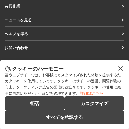
Docs
共同作業
DocSpace
貢献者向け
ニュースを見る
Workspace
翻訳者向け
ブログ
コネクター
ヘルプを得る
インフルエンサー向け
デスクトップアプリ
フォーラム
求人情報
お問い合わせ
モバイルアプリ
研修コース
セールスに関する質問
sales@onlyoffice.com
onlyoffice.com
ウェビナー
パートナーシップに関するお問い合わせ
partners@onlyoffice.com
クッキーのハーモニー
© Ascensio System SIA 2026. All rights reserved
ホワイトペーパー
当ウェブサイトでは、お客様にカスタマイズされた体験を提供するた
メディアに関するお問い合わせ
press@onlyoffice.com
めクッキーを使用しています。クッキーはサイトの運営、閲覧体験の
サポートお問い合わせフォーム
折り返し電話のリクエスト
向上、ターゲティング広告の配信に役立ちます。クッキーの使用に完
デモを依頼する
詳細はこちら
全に同意いただくか、設定を管理できます。
拒否
カスタマイズ
すべてを承認する