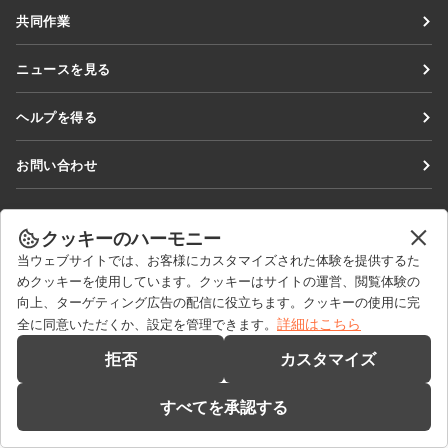
Docs
共同作業
DocSpace
貢献者向け
ニュースを見る
Workspace
翻訳者向け
ブログ
コネクター
ヘルプを得る
インフルエンサー向け
デスクトップアプリ
フォーラム
求人情報
お問い合わせ
モバイルアプリ
研修コース
セールスに関する質問
sales@onlyoffice.com
onlyoffice.com
ウェビナー
パートナーシップに関するお問い合わせ
partners@onlyoffice.com
クッキーのハーモニー
© Ascensio System SIA 2026. All rights reserved
ホワイトペーパー
当ウェブサイトでは、お客様にカスタマイズされた体験を提供するた
メディアに関するお問い合わせ
press@onlyoffice.com
めクッキーを使用しています。クッキーはサイトの運営、閲覧体験の
サポートお問い合わせフォーム
折り返し電話のリクエスト
向上、ターゲティング広告の配信に役立ちます。クッキーの使用に完
デモを依頼する
詳細はこちら
全に同意いただくか、設定を管理できます。
拒否
カスタマイズ
すべてを承認する