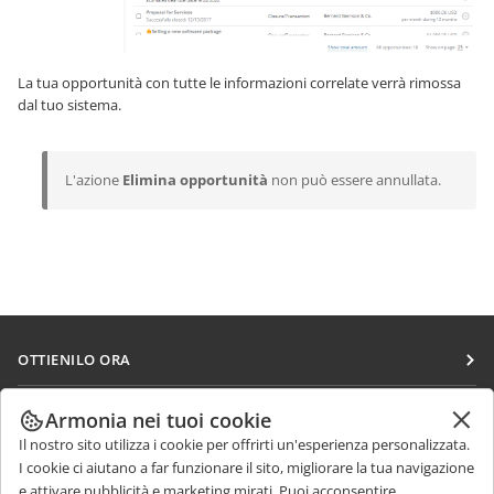
La tua opportunità con tutte le informazioni correlate verrà rimossa
dal tuo sistema.
L'azione
Elimina opportunità
non può essere annullata.
OTTIENILO ORA
Docs
COLLABORA
Armonia nei tuoi cookie
DocSpace
Il nostro sito utilizza i cookie per offrirti un'esperienza personalizzata.
Per i contributori
RICEVI NOTIZIE
I cookie ci aiutano a far funzionare il sito, migliorare la tua navigazione
Workspace
Per i traduttori
e attivare pubblicità e marketing mirati. Puoi acconsentire