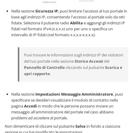
Nella sezione
Sicurezza IP
, puoi limitare l'accesso al tuo portale in
base agli indirizzi IP, consentendo l'accesso al portale solo da reti
fidate. Seleziona il pulsante radio
Abilita
e aggiungi gli indirizzi IP
fidati nel formato IPv4 (x.x.x.x) uno per uno o specifica un
intervallo di IP fidati (nel formato x.x.x.x-x.x.x.x).
Puoi trovare le informazioni sugli indirizzi IP dei visitatori
del tuo portale nella sezione
Storico Accessi
del
Pannello di Controllo
cliccando sul pulsante
Scarica e
apri rapporto
.
Nella sezione
Impostazioni Messaggio Amministratore
, puoi
specificare se desideri visualizzare il modulo di contatto nella
pagina
Accedi
in modo che le persone possano inviare un
messaggio all'amministratore del portale nel caso abbiano
problemi ad accedere al portale.
Non dimenticare di cliccare sul pulsante
Salva
in fondo a ciascuna
sezione in cui hai modificato le impostazioni.