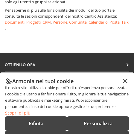
solo agli utenti o gruppi selezionati.
Per saperne di più sulle funzionalità dei moduli del tuo portale,
consulta le sezioni corrispondenti del nostro Centro Assistenza:
Documenti
,
Progetti
,
CRM
,
Persone
,
Comunità
,
Calendario
,
Posta
,
Talk
.
OTTIENILO ORA
Docs
COLLABORA
Armonia nei tuoi cookie
DocSpace
Il nostro sito utilizza i cookie per offrirti un'esperienza personalizzata.
Per i contributori
RICEVI NOTIZIE
I cookie ci aiutano a far funzionare il sito, migliorare la tua navigazione
Workspace
Per i traduttori
e attivare pubblicità e marketing mirati. Puoi acconsentire
Blog
Connettori
pienamente all'uso dei cookie oppure gestire le tue preferenze.
RICEVI AIUTO
Per gli influencer
Scopri di più
App desktop
Forum
Offerte di lavoro
CONTATTACI
Rifiuta
Personalizza
App mobili
Corsi di formazione
Domande sulle vendite
sales@onlyoffice.com