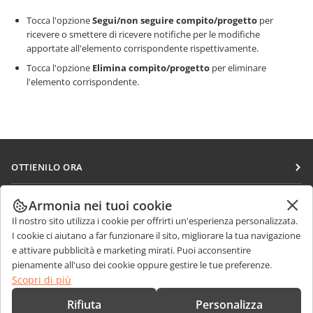
Tocca l'opzione
Segui/non seguire compito/progetto
per
ricevere o smettere di ricevere notifiche per le modifiche
apportate all'elemento corrispondente rispettivamente.
Tocca l'opzione
Elimina compito/progetto
per eliminare
l'elemento corrispondente.
OTTIENILO ORA
Docs
COLLABORA
Armonia nei tuoi cookie
DocSpace
Il nostro sito utilizza i cookie per offrirti un'esperienza personalizzata.
Per i contributori
RICEVI NOTIZIE
I cookie ci aiutano a far funzionare il sito, migliorare la tua navigazione
Workspace
Per i traduttori
e attivare pubblicità e marketing mirati. Puoi acconsentire
Blog
Connettori
pienamente all'uso dei cookie oppure gestire le tue preferenze.
RICEVI AIUTO
Per gli influencer
Scopri di più
App desktop
Forum
Offerte di lavoro
CONTATTACI
Rifiuta
Personalizza
App mobili