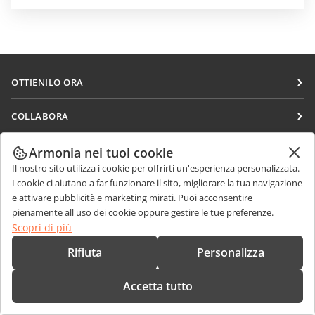
OTTIENILO ORA
Docs
COLLABORA
DocSpace
Per i contributori
RICEVI NOTIZIE
Armonia nei tuoi cookie
Workspace
Per i traduttori
Il nostro sito utilizza i cookie per offrirti un'esperienza personalizzata.
Blog
Connettori
I cookie ci aiutano a far funzionare il sito, migliorare la tua navigazione
RICEVI AIUTO
Per gli influencer
e attivare pubblicità e marketing mirati. Puoi acconsentire
App desktop
Forum
Offerte di lavoro
pienamente all'uso dei cookie oppure gestire le tue preferenze.
CONTATTACI
App mobili
Scopri di più
Corsi di formazione
Domande sulle vendite
sales@onlyoffice.com
Rifiuta
Personalizza
onlyoffice.com
Webinar
Richieste per i partner
partners@onlyoffice.com
© Ascensio System SIA 2026. Tutti i diritti riservati
White papers
Accetta tutto
Richieste stampa
press@onlyoffice.com
Modulo di contatto per il supporto
Richiedi una chiamata