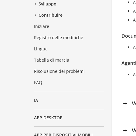
A
Sviluppo
A
Contribuire
A
Iniziare
Docum
Registro delle modifiche
A
Lingue
Tabella di marcia
Agenti
Risoluzione dei problemi
A
FAQ
IA
V
Nuove
APP DESKTOP
Gener
V
APP PER DISPOSITIVI MOBILI