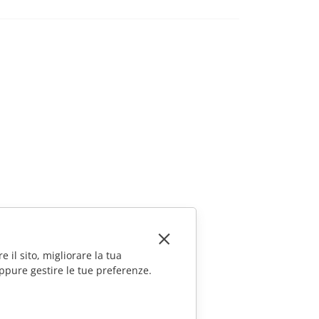
ssibilità di convertire i file XML in formato DOCX o
nestra "Informazioni su questo programma".
e proprietà CSS logiche.
allet.
er sviluppatori -> OAuth2.
a abilitata.
e il sito, migliorare la tua
ppure gestire le tue preferenze.
 utente e non si dispone dei permessi per