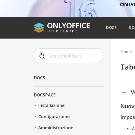
ONLYO
DOCS
DO
Home
Tabe
DOCS
V
DOCSPACE
Nuove
Installazione
Configurazione
Impos
Amministrazione
A