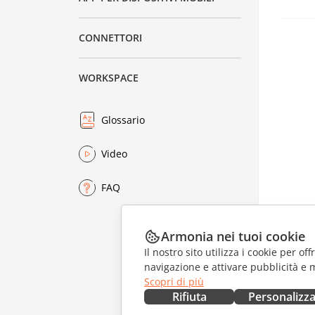
I
Nuove
A
CONNETTORI
Gener
Impos
I
WORKSPACE
X
A
R
A
Glossario
N
A
A
Video
Pagine
Stanz
FAQ
R
P
Docum
Armonia nei tuoi cookie
Il nostro sito utilizza i cookie per of
A
navigazione e attivare pubblicità e 
A
Scopri di più
Rifiuta
Personalizz
s