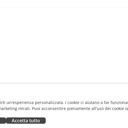
ntegrazione di un servizio per ricevere notifiche tramite Telegram.
 Funzionalità
ggiunto WeChat come provider di accesso.
ale
tazioni
ntrodotta una finestra di dialogo per la conversione dei file XML. Po
LSX.
ggiunta di una casella di controllo per mostrare/nascondere la fi
iscritta la logica per applicare gli stili RTL (da destra a sinistra) all
ggiunta la possibilità di acquistare il servizio di backup tramite il W
uova sezione OAuth2.0 disponibile in: Impostazioni -> Strumenti p
ggiunta la possibilità di caricare plugin nella versione SaaS.
ggiunto un avviso prima della migrazione nel caso in cui la quota si
 di accesso e conferma
e
innovata l'intefaccia della pagina di autenticazione a due fattori.
ossibilità di condividere una stanza pubblica per la modifica.
enti
frirti un'esperienza personalizzata. I cookie ci aiutano a far funzionar
ggiunto il gruppo di sistema "Tutti" nel pannello di invito.
marketing mirati. Puoi acconsentire pienamente all'uso dei cookie o
ggiunta di un messaggio di avviso se un file è bloccato da un altro
a
bloccarlo.
Accetta tutto