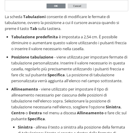
La scheda
Tabulazioni
consente di modificare le fermate di
tabulazione, ovvero la posizione a cui il cursore avanza quando si
preme il tasto
Tab
sulla tastiera.
Tabulazione predefinita
è impostata a 2,54 cm. È possibile
diminuire o aumentare questo valore utilizzando i pulsanti freccia
o inserire il valore necessario nella casella.
Posizione tabulazione
- viene utilizzata per impostare fermate di
tabulazione personalizzate. Inserire il valore necessario in questa
casella, regolarlo più precisamente utilizzando i pulsanti freccia e
fare clic sul pulsante
Specifica
. La posizione di tabulazione
personalizzata verrà aggiunta all'elenco nel campo sottostante.
Allineamento
- viene utilizzato per impostare il tipo di
allineamento necessario per ciascuna delle posizioni di
tabulazione nell'elenco sopra. Selezionare la posizione di
tabulazione necessaria nell'elenco, scegliere l'opzione
Sinistra
,
Centro
o
Destra
nel menu a discesa
Allineamento
e fare clic sul
pulsante
Specifica
.
Sinistra
- allinea il testo a sinistra alla posizione della fermata
di tabulazione; il testo si sposta a destra dalla fermata di