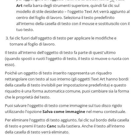
Art
nella barra degli strumenti superiore, quindi fai clic sul
modello di stile desiderato – l'oggetto Text Art verrà aggiunto al
centro del foglio di lavoro. Seleziona il testo predefinito
all'interno della casella di testo con il mouse e sostituiscilo con il
tuo testo.
fai clic fuori dall'oggetto di testo per applicare le modifiche e
tornare al foglio di lavoro.
Il testo all'interno dell'oggetto di testo fa parte di quest'ultimo
(quando sposti o ruoti l'oggetto di testo, il testo si muove o ruota con
esso).
Poiché un oggetto di testo inserito rappresenta un riquadro
rettangolare con testo al suo interno (gli oggetti Text Art hanno bordi
della casella di testo invisibili per impostazione predefinita) e questo
riquadro è una forma automatica comune, puoi cambiare sia la forma
che le proprietà del testo.
Puoi salvare l'oggetto di testo come immagine sul tuo disco rigido
utilizzando l'opzione
Salva come immagine
nel menu contestuale.
Per eliminare l'oggetto di testo aggiunto, fai clic sul bordo della casella
di testo e premi il tasto
Canc
sulla tastiera. Anche il testo all'interno
della casella di testo verrà eliminato.