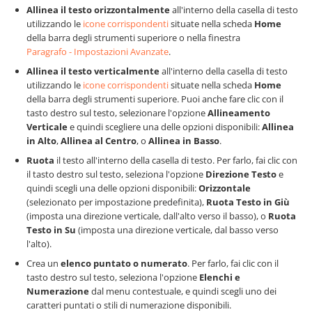
Allinea il testo orizzontalmente
all'interno della casella di testo
utilizzando le
icone corrispondenti
situate nella scheda
Home
della barra degli strumenti superiore o nella finestra
Paragrafo - Impostazioni Avanzate
.
Allinea il testo verticalmente
all'interno della casella di testo
utilizzando le
icone corrispondenti
situate nella scheda
Home
della barra degli strumenti superiore. Puoi anche fare clic con il
tasto destro sul testo, selezionare l'opzione
Allineamento
Verticale
e quindi scegliere una delle opzioni disponibili:
Allinea
in Alto
,
Allinea al Centro
, o
Allinea in Basso
.
Ruota
il testo all'interno della casella di testo. Per farlo, fai clic con
il tasto destro sul testo, seleziona l'opzione
Direzione Testo
e
quindi scegli una delle opzioni disponibili:
Orizzontale
(selezionato per impostazione predefinita),
Ruota Testo in Giù
(imposta una direzione verticale, dall'alto verso il basso), o
Ruota
Testo in Su
(imposta una direzione verticale, dal basso verso
l'alto).
Crea un
elenco puntato o numerato
. Per farlo, fai clic con il
tasto destro sul testo, seleziona l'opzione
Elenchi e
Numerazione
dal menu contestuale, e quindi scegli uno dei
caratteri puntati o stili di numerazione disponibili.