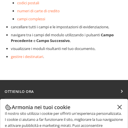
codici postali
numeri di carte di credito
campi complessi
cancellare tutti i campi e le impostazioni di evidenziazione,
navigare tra i campi del modulo utilizzando i pulsanti
Campo
Precedente
e
Campo Successivo
,
visualizzare i moduli risultanti nel tuo documento,
gestire i destinatari
.
OTTIENILO ORA
Docs
COLLABORA
Armonia nei tuoi cookie
DocSpace
Il nostro sito utilizza i cookie per offrirti un'esperienza personalizzata.
Per i contributori
RICEVI NOTIZIE
I cookie ci aiutano a far funzionare il sito, migliorare la tua navigazione
Workspace
Per i traduttori
e attivare pubblicità e marketing mirati. Puoi acconsentire
Blog