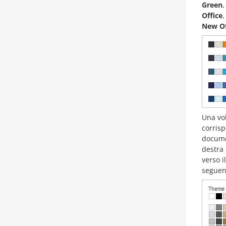
Green
Office
New Of
Una vol
corrisp
documen
destra 
verso i
seguent