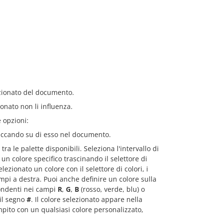
ezionato del documento.
ionato non li influenza.
 opzioni:
cliccando su di esso nel documento.
ra le palette disponibili. Seleziona l'intervallo di
 un colore specifico trascinando il selettore di
ezionato un colore con il selettore di colori, i
mpi a destra. Puoi anche definire un colore sulla
pondenti nei campi
R
,
G
,
B
(rosso, verde, blu) o
il segno
#
. Il colore selezionato appare nella
pito con un qualsiasi colore personalizzato,