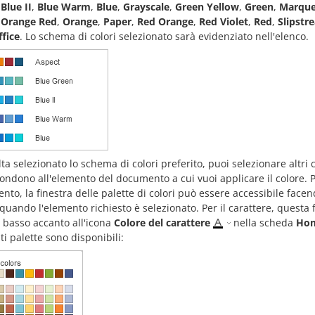
,
Blue II
,
Blue Warm
,
Blue
,
Grayscale
,
Green Yellow
,
Green
,
Marqu
,
Orange Red
,
Orange
,
Paper
,
Red Orange
,
Red Violet
,
Red
,
Slipstr
fice
. Lo schema di colori selezionato sarà evidenziato nell'elenco.
ta selezionato lo schema di colori preferito, puoi selezionare altri co
ondono all'elemento del documento a cui vuoi applicare il colore. 
to, la finestra delle palette di colori può essere accessibile facend
quando l'elemento richiesto è selezionato. Per il carattere, questa 
l basso accanto all'icona
Colore del carattere
nella scheda
Ho
i palette sono disponibili: