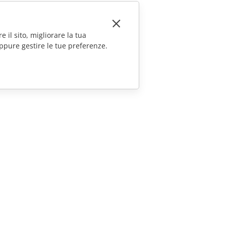
e il sito, migliorare la tua
ppure gestire le tue preferenze.
CONTATTACI
Domande sulle vendite
sales@onlyoffice.com
Richieste per i partner
partners@onlyoffice.com
Richieste stampa
press@onlyoffice.com
Richiedi una chiamata