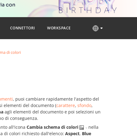
ria con
CONNETTORI
WORKSPACE
ma di colori
umenti
, puoi cambiare rapidamente l'aspetto del
si elementi del documento (
carattere
,
sfondo
,
ma
agli elementi del documento e poi selezioni un
nno di conseguenza.
anto all'icona
Cambia schema di colori
nella
 di colori richiesto dall'elenco:
Aspect
,
Blue