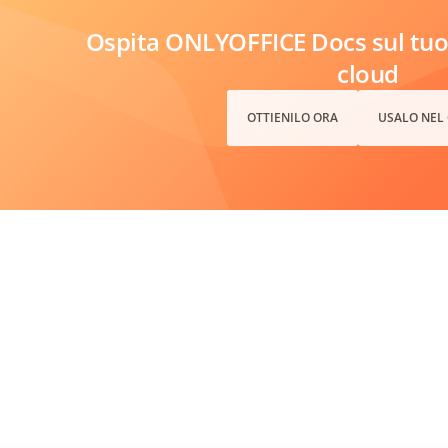
Ospita ONLYOFFICE Docs sul tuo 
cloud
OTTIENILO ORA
USALO NEL