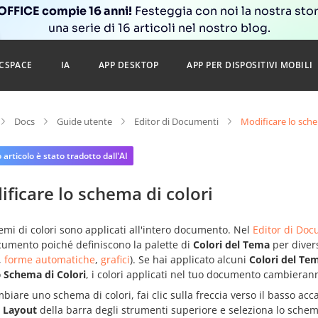
FFICE compie 16 anni!
Festeggia con noi la nostra sto
una serie di 16 articoli nel nostro blog.
CSPACE
IA
APP DESKTOP
APP PER DISPOSITIVI MOBILI
Docs
Guide utente
Editor di Documenti
Modificare lo sche
articolo è stato tradotto dall'AI
ficare lo schema di colori
emi di colori sono applicati all'intero documento. Nel
Editor di Doc
cumento poiché definiscono la palette di
Colori del Tema
per diver
,
forme automatiche
,
grafici
). Se hai applicato alcuni
Colori del Te
o
Schema di Colori
, i colori applicati nel tuo documento cambiera
biare uno schema di colori, fai clic sulla freccia verso il basso acc
a
Layout
della barra degli strumenti superiore e seleziona lo schema