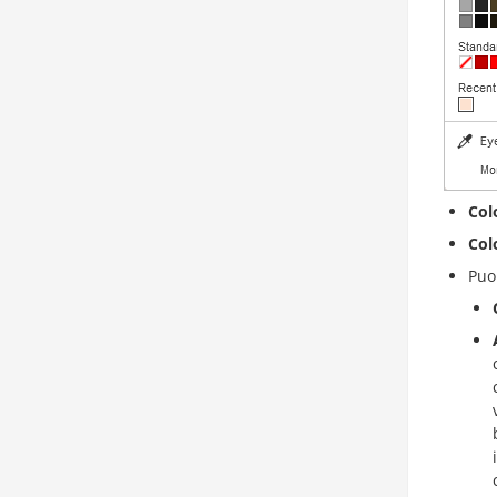
Col
Col
Puo