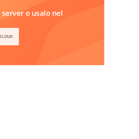
server o usalo nel
 CLOUD