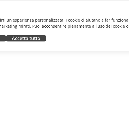
frirti un'esperienza personalizzata. I cookie ci aiutano a far funzionar
marketing mirati. Puoi acconsentire pienamente all'uso dei cookie o
a
Accetta tutto
ORA
RICEVI AIUTO
tributori
Forum
uttori
Corsi di formazione
fluencer
Webinar
i lavoro
White papers
NOTIZIE
Modulo di contatto per il
supporto
Ordina demo