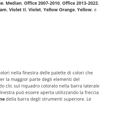
ee
,
Median
,
Office 2007-2010
,
Office 2013-2022
,
eam
,
Violet II
,
Violet
,
Yellow Orange
,
Yellow
, e
lori nella finestra delle palette di colori che
Per la maggior parte degli elementi del
o clic sul riquadro colorato nella barra laterale
finestra può essere aperta utilizzando la freccia
me
della barra degli strumenti superiore. Le