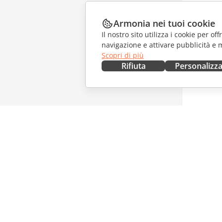
Armonia nei tuoi cookie
Il nostro sito utilizza i cookie per of
navigazione e attivare pubblicità e 
Scopri di più
Rifiuta
Personalizz
OTTIENILO ORA
COLLAB
Docs
Per i con
DocSpace
Per i trad
Workspace
Per gli in
Connettori
Offerte d
App desktop
RICEVI 
App mobili
Blog