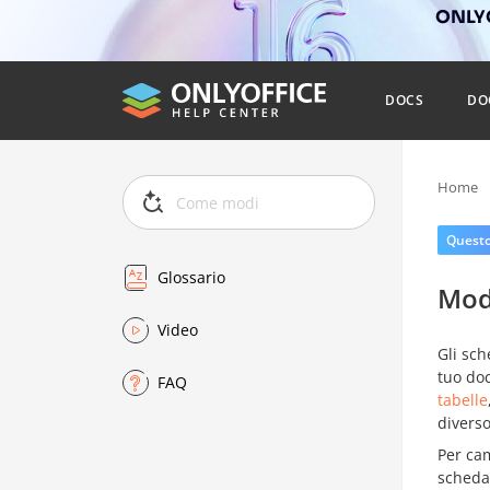
ONLYO
DOCS
DO
Home
Questo 
Glossario
Modi
Video
Gli sch
tuo do
FAQ
tabelle
divers
Per cam
sched