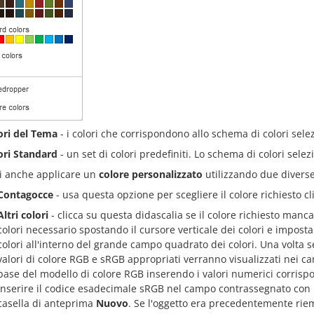
ori del Tema
- i colori che corrispondono allo schema di colori sel
ori Standard
- un set di colori predefiniti. Lo schema di colori selez
i anche applicare un
colore personalizzato
utilizzando due diverse
Contagocce
- usa questa opzione per scegliere il colore richiesto 
Altri colori
- clicca su questa didascalia se il colore richiesto manca t
colori necessario spostando il cursore verticale dei colori e imposta
colori all'interno del grande campo quadrato dei colori. Una volta sel
valori di colore RGB e sRGB appropriati verranno visualizzati nei ca
base del modello di colore RGB inserendo i valori numerici corris
inserire il codice esadecimale sRGB nel campo contrassegnato con 
casella di anteprima
Nuovo
. Se l'oggetto era precedentemente riem