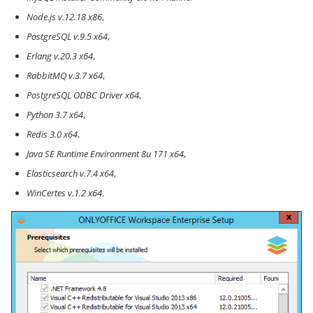
Node.js v.12.18 x86
,
PostgreSQL v.9.5 x64
,
Erlang v.20.3 x64
,
RabbitMQ v.3.7 x64
,
PostgreSQL ODBC Driver x64
,
Python 3.7 x64
,
Redis 3.0 x64
,
Java SE Runtime Environment 8u 171 x64
,
Elasticsearch v.7.4 x64
,
WinCertes v.1.2 x64
.