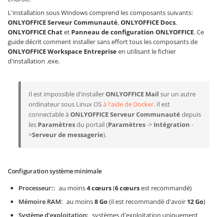
L'installation sous Windows comprend les composants suivants:
ONLYOFFICE Serveur Communauté
,
ONLYOFFICE Docs
,
ONLYOFFICE Chat
et
Panneau de configuration ONLYOFFICE
. Ce
guide décrit comment installer sans effort tous les composants de
ONLYOFFICE Workspace Entreprise
en utilisant le fichier
d'installation .exe.
Il est impossible d'installer
ONLYOFFICE Mail
sur un autre
ordinateur sous Linux OS
à l'aide de Docker
. Il est
connectable à
ONLYOFFICE Serveur Communauté
depuis
les
Paramètres
du portail (
Paramètres
->
Intégration
-
>
Serveur de messagerie
).
Configuration système minimale
Processeur:
au moins
4 cœurs
(
6 cœurs
est recommandé)
Mémoire RAM
au moins
8 Go
(il est recommandé d'avoir
12 Go
)
Système d'exploitation
systèmes d'exploitation uniquement