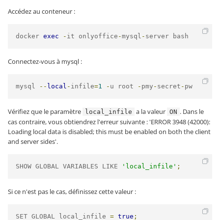
Accédez au conteneur :
docker 
exec
-
it onlyoffice
-
mysql
-
server bash
Connectez-vous à mysql :
mysql 
--
local
-
infile
=
1
-
u root 
-
pmy
-
secret
-
pw
Vérifiez que le paramètre
a la valeur
. Dans le
local_infile
ON
cas contraire, vous obtiendrez l'erreur suivante : 'ERROR 3948 (42000):
Loading local data is disabled; this must be enabled on both the client
and server sides'.
SHOW GLOBAL VARIABLES LIKE 
'local_infile'
;
Si ce n'est pas le cas, définissez cette valeur :
SET GLOBAL local_infile 
=
true
;