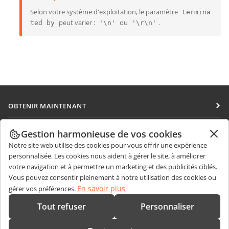
Selon votre système d'exploitation, le paramètre
termina
peut varier :
ou
.
ted by
'\n'
'\r\n'
OBTENIR MAINTENANT
Docs
COLLABORATION
Gestion harmonieuse de vos cookies
DocSpace
Notre site web utilise des cookies pour vous offrir une expérience
Pour les contributeurs
OBTENIR DES NOUVELLES
personnalisée. Les cookies nous aident à gérer le site, à améliorer
Workspace
Pour les traducteurs
votre navigation et à permettre un marketing et des publicités ciblés.
Blog
Connecteurs
Vous pouvez consentir pleinement à notre utilisation des cookies ou
OBTENIR DE L'AIDE
Pour les influenceurs
En savoir plus
gérer vos préférences.
Applications de bureau
Forum
Offres d'emploi
CONTACTEZ-NOUS
Tout refuser
Personnaliser
Applications mobiles
Cours de formation
Questions de ventes
sales@onlyoffice.com