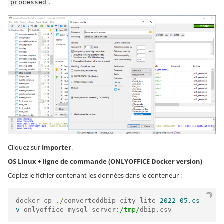
.
processed
Cliquez sur
Importer
.
OS Linux + ligne de commande (ONLYOFFICE Docker version)
Copiez le fichier contenant les données dans le conteneur :
docker cp 
./
converteddbip
-
city
-
lite
-
2022
-
05.cs
v
 onlyoffice
-
mysql
-
server
:
/tmp/
dbip
.
csv