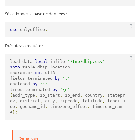
Sélectionnez la base de données :
use
 onlyoffice
;
Exécutez la requête :
load data 
local
 infile 
'/tmp/dbip.csv'
into
 table dbip_location

character 
set
 utf8

fields terminated 
by
','
enclosed 
by
'"'
lines terminated 
by
'\n'
(
addr_type
,
 ip_start
,
 ip_end
,
 country
,
 statepr
ov
,
 district
,
 city
,
 zipcode
,
 latitude
,
 longitu
de
,
 geoname_id
,
 timezone_offset
,
 timezone_nam
e
);
Remarque