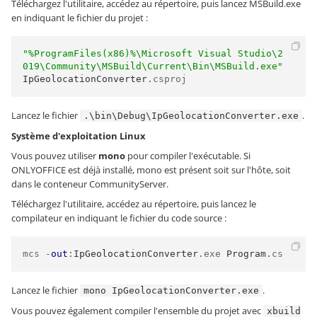
Téléchargez l'utilitaire, accédez au répertoire, puis lancez MSBuild.exe
en indiquant le fichier du projet :
"%ProgramFiles(x86)%\Microsoft Visual Studio\2
019\Community\MSBuild\Current\Bin\MSBuild.exe"
IpGeolocationConverter
.
csproj
Lancez le fichier
.
.\bin\Debug\IpGeolocationConverter.exe
Système d'exploitation Linux
Vous pouvez utiliser
mono
pour compiler l'exécutable. Si
ONLYOFFICE est déjà installé, mono est présent soit sur l'hôte, soit
dans le conteneur CommunityServer.
Téléchargez l'utilitaire, accédez au répertoire, puis lancez le
compilateur en indiquant le fichier du code source :
mcs 
-
out
:
IpGeolocationConverter
.
exe 
Program
.
cs
Lancez le fichier
.
mono IpGeolocationConverter.exe
Vous pouvez également compiler l'ensemble du projet avec
xbuild