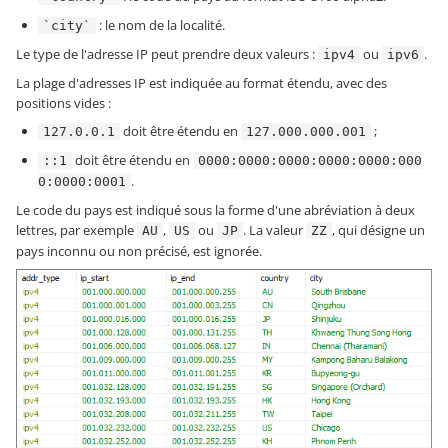
: le nom de la localité.
`city`
Le type de l'adresse IP peut prendre deux valeurs :
ou
.
ipv4
ipv6
La plage d'adresses IP est indiquée au format étendu, avec des
positions vides :
doit être étendu en
;
127.0.0.1
127.000.000.001
doit être étendu en
::1
0000:0000:0000:0000:0000:000
.
0:0000:0001
Le code du pays est indiqué sous la forme d'une abréviation à deux
lettres, par exemple
,
ou
. La valeur
, qui désigne un
AU
US
JP
ZZ
pays inconnu ou non précisé, est ignorée.