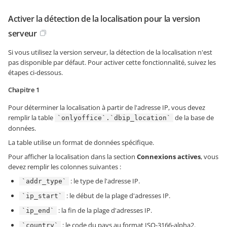
Activer la détection de la localisation pour la version
serveur
Si vous utilisez la version serveur, la détection de la localisation n'est
pas disponible par défaut. Pour activer cette fonctionnalité, suivez les
étapes ci-dessous.
Chapitre 1
Pour déterminer la localisation à partir de l'adresse IP, vous devez
remplir la table
de la base de
`onlyoffice`.`dbip_location`
données.
La table utilise un format de données spécifique.
Pour afficher la localisation dans la section
Connexions actives
, vous
devez remplir les colonnes suivantes :
: le type de l'adresse IP.
`addr_type`
: le début de la plage d'adresses IP.
`ip_start`
: la fin de la plage d'adresses IP.
`ip_end`
: le code du pays au format ISO-3166-alpha2.
`country`