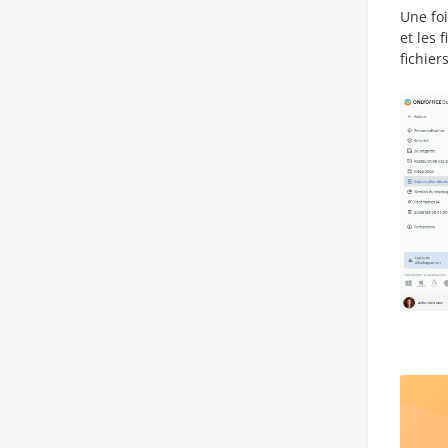
Une foi
et les 
fichier