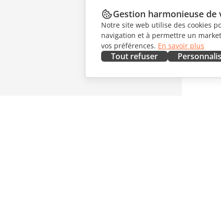
Gestion harmonieuse de 
Notre site web utilise des cookies p
navigation et à permettre un marketi
vos préférences.
En savoir plus
Tout refuser
Personnali
OBTENIR MAINTENANT
COLLAB
Docs
Pour les 
DocSpace
Pour les 
Workspace
Pour les 
Connecteurs
Offres d'
Applications de bureau
OBTENIR
Applications mobiles
NOUVEL
Blog