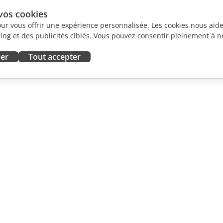
vos cookies
our vous offrir une expérience personnalisée. Les cookies nous aiden
ng et des publicités ciblés. Vous pouvez consentir pleinement à no
ser
Tout accepter
ORATION
OBTENIR DE L'AIDE
contributeurs
Forum
traducteurs
Cours de formation
influenceurs
Webinaires
emploi
Livres blancs
 DES
Demande de support
LES
Demande de démo