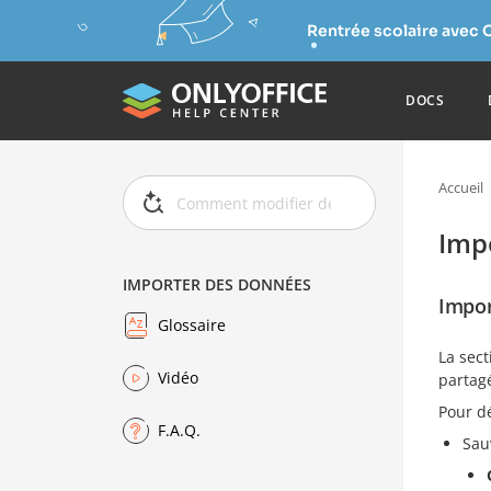
Rentrée scolaire avec 
DOCS
Accueil
Imp
IMPORTER DES DONNÉES
Impor
Glossaire
La sec
Vidéo
partag
Pour d
F.A.Q.
Sau