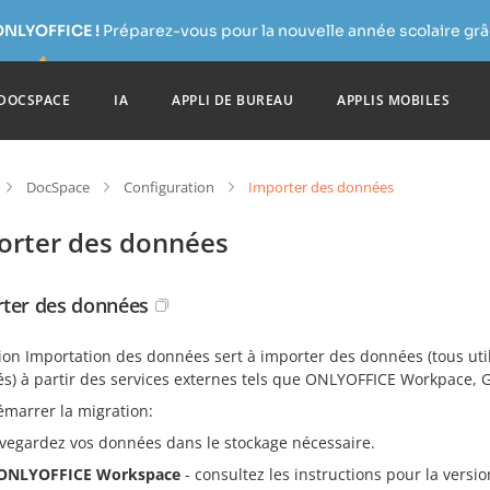
ONLYOFFICE !
Préparez-vous pour la nouvelle année scolaire grâc
DOCSPACE
IA
APPLI DE BUREAU
APPLIS MOBILES
DocSpace
Configuration
Importer des données
orter des données
ter des données
tion Importation des données sert à importer des données (tous uti
és) à partir des services externes tels que ONLYOFFICE Workpace, 
émarrer la migration:
vegardez vos données dans le stockage nécessaire.
ONLYOFFICE Workspace
- consultez les instructions pour la versi