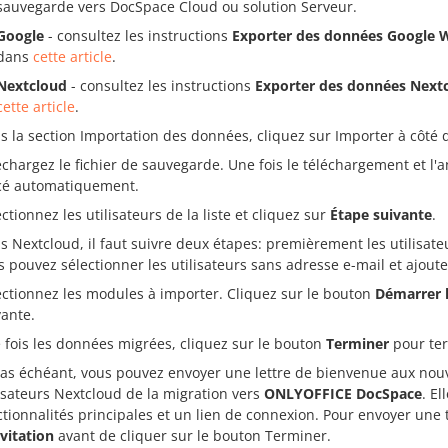
sauvegarde vers DocSpace Cloud ou solution Serveur.
Google
- consultez les instructions
Exporter des données Google 
dans
cette article
.
Nextcloud
- consultez les instructions
Exporter des données Next
cette article
.
s la section Importation des données, cliquez sur Importer à côté 
échargez le fichier de sauvegarde. Une fois le téléchargement et l'
cé automatiquement.
ctionnez les utilisateurs de la liste et cliquez sur
Étape suivante
.
s Nextcloud, il faut suivre deux étapes: premièrement les utilisate
s pouvez sélectionner les utilisateurs sans adresse e-mail et ajout
ectionnez les modules à importer. Cliquez sur le bouton
Démarrer 
vante.
 fois les données migrées, cliquez sur le bouton
Terminer
pour ter
cas échéant, vous pouvez envoyer une lettre de bienvenue aux nouve
lisateurs Nextcloud de la migration vers
ONLYOFFICE DocSpace
. El
ctionnalités principales et un lien de connexion. Pour envoyer une te
nvitation
avant de cliquer sur le bouton Terminer.