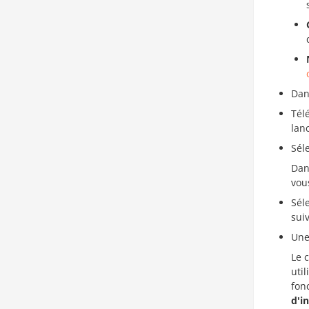
Dan
Tél
lan
Séle
Dan
vou
Sél
sui
Une
Le 
uti
fon
d'i