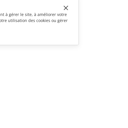
t à gérer le site, à améliorer votre
tre utilisation des cookies ou gérer
CONTACTEZ-NOUS
Questions de ventes
sales@onlyoffice.com
Demande de partenariat
partners@onlyoffice.com
Demande de presse
press@onlyoffice.com
Demande d'appel