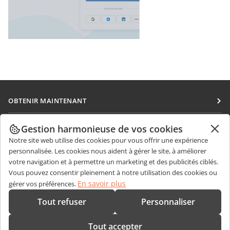
OBTENIR MAINTENANT
Docs
COLLABORATION
Gestion harmonieuse de vos cookies
DocSpace
Notre site web utilise des cookies pour vous offrir une expérience
Pour les contributeurs
OBTENIR DES NOUVELLES
personnalisée. Les cookies nous aident à gérer le site, à améliorer
Workspace
Pour les traducteurs
votre navigation et à permettre un marketing et des publicités ciblés.
Blog
Connecteurs
Vous pouvez consentir pleinement à notre utilisation des cookies ou
OBTENIR DE L'AIDE
Pour les influenceurs
En savoir plus
gérer vos préférences.
Applications de bureau
Forum
Offres d'emploi
CONTACTEZ-NOUS
Tout refuser
Personnaliser
Applications mobiles
Cours de formation
Questions de ventes
sales@onlyoffice.com
onlyoffice.com
Tout accepter
Webinaires