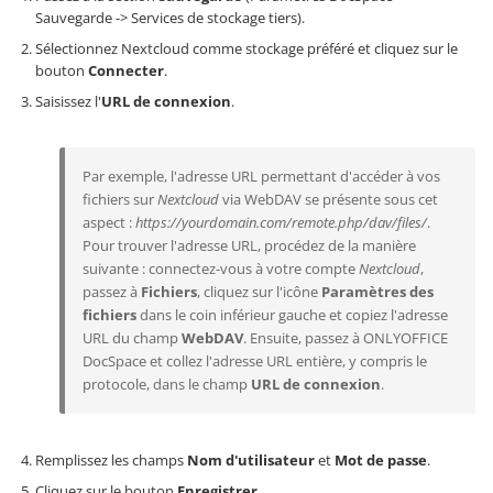
Sauvegarde -> Services de stockage tiers).
Sélectionnez Nextcloud comme stockage préféré et cliquez sur le
bouton
Connecter
.
Saisissez l'
URL de connexion
.
Par exemple, l'adresse URL permettant d'accéder à vos
fichiers sur
Nextcloud
via WebDAV se présente sous cet
aspect :
https://yourdomain.com/remote.php/dav/files/
.
Pour trouver l'adresse URL, procédez de la manière
suivante : connectez-vous à votre compte
Nextcloud
,
passez à
Fichiers
, cliquez sur l'icône
Paramètres des
fichiers
dans le coin inférieur gauche et copiez l'adresse
URL du champ
WebDAV
. Ensuite, passez à ONLYOFFICE
DocSpace et collez l'adresse URL entière, y compris le
protocole, dans le champ
URL de connexion
.
Remplissez les champs
Nom d'utilisateur
et
Mot de passe
.
Cliquez sur le bouton
Enregistrer
.