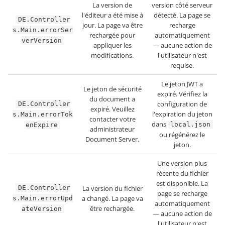
La version de
version côté serveur
l'éditeur a été mise à
détecté. La page se
DE.Controller
jour. La page va être
recharge
s.Main.errorSer
rechargée pour
automatiquement
verVersion
appliquer les
— aucune action de
modifications.
l'utilisateur n'est
requise.
Le jeton JWT a
Le jeton de sécurité
expiré. Vérifiez la
du document a
configuration de
DE.Controller
expiré. Veuillez
l'expiration du jeton
s.Main.errorTok
contacter votre
dans
local.json
enExpire
administrateur
ou régénérez le
Document Server.
jeton.
Une version plus
récente du fichier
est disponible. La
DE.Controller
La version du fichier
page se recharge
a changé. La page va
s.Main.errorUpd
automatiquement
être rechargée.
ateVersion
— aucune action de
l'utilisateur n'est