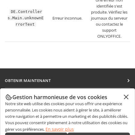
Une erreur non
identifiée s'est
DE.Controller
produite. Vérifiez les
Erreur inconnue.
journaux du serveur
s.Main.unknownE
ou contactez le
rrorText
support
ONLYOFFICE.
OBTENIR MAINTENANT
Docs
COLLABORATION
Gestion harmonieuse de vos cookies
DocSpace
Notre site web utilise des cookies pour vous offrir une expérience
Pour les contributeurs
OBTENIR DES NOUVELLES
personnalisée. Les cookies nous aident à gérer le site, à améliorer
Workspace
Pour les traducteurs
votre navigation et à permettre un marketing et des publicités ciblés.
Blog
Connecteurs
Vous pouvez consentir pleinement à notre utilisation des cookies ou
OBTENIR DE L'AIDE
Pour les influenceurs
En savoir plus
gérer vos préférences.
Applications de bureau
Forum