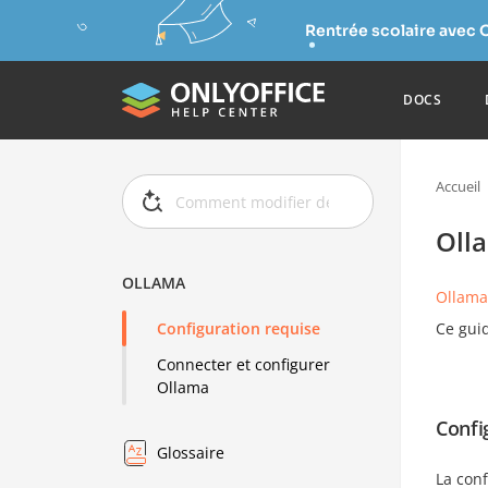
Rentrée scolaire avec 
DOCS
Accueil
Oll
OLLAMA
Ollama
Ce gui
Configuration requise
Connecter et configurer
Ollama
Confi
Glossaire
La conf