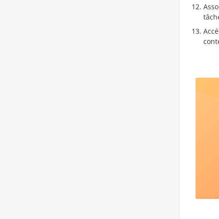
Asso
tâch
Accé
cont