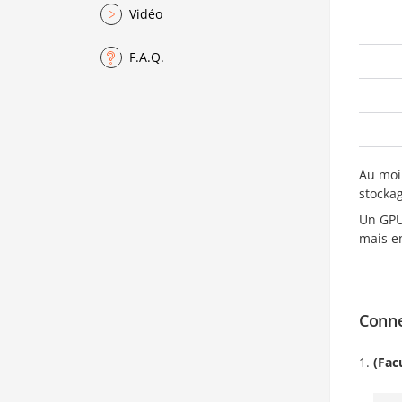
Vidéo
F.A.Q.
Au mo
stockag
Un GPU
mais e
Conne
(Facu