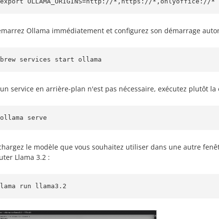
export OLLAMA_ORIGINS=http://*,https://*,onlyoffice://* 
marrez Ollama immédiatement et configurez son démarrage autom
brew services start ollama
 un service en arrière-plan n'est pas nécessaire, exécutez plutôt 
ollama serve
chargez le modèle que vous souhaitez utiliser dans une autre fenêt
uter Llama 3.2 :
lama run llama3.2