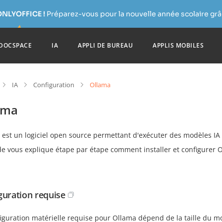
ONLYOFFICE !
Préparez-vous pour la nouvelle année scolaire grâc
DOCSPACE
IA
APPLI DE BUREAU
APPLIS MOBILES
IA
Configuration
Ollama
ama
est un logiciel open source permettant d'exécuter des modèles IA
de vous explique étape par étape comment installer et configurer
guration requise
iguration matérielle requise pour Ollama dépend de la taille du m