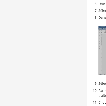
Une 
Séle
Dans
Séle
Parm
trai
Cliq