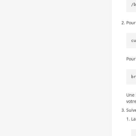
/b
Pou
cu
Pour
br
Une 
votr
Suiv
La