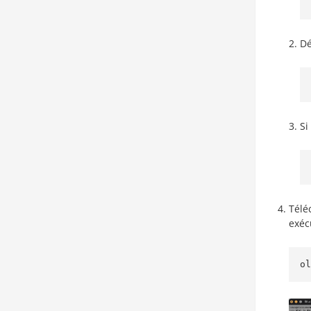
Dé
Si
Télé
exéc
ol