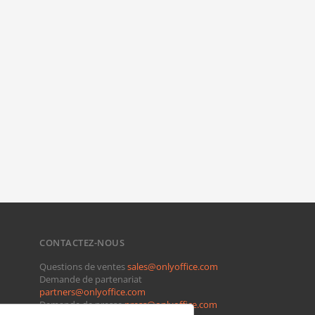
CONTACTEZ-NOUS
Questions de ventes
sales@onlyoffice.com
Demande de partenariat
partners@onlyoffice.com
Demande de presse
press@onlyoffice.com