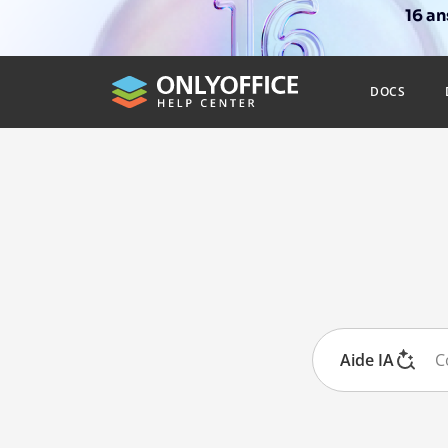
16 a
DOCS
Aide IA