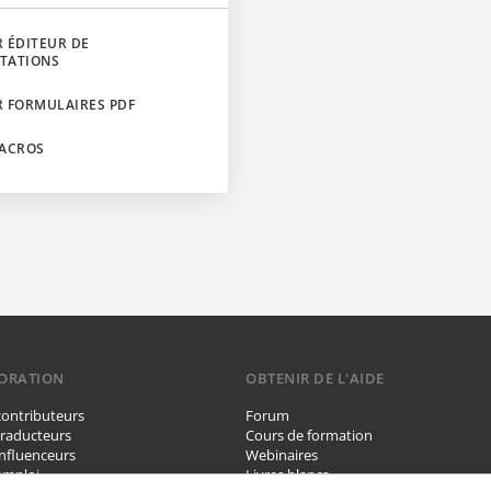
R ÉDITEUR DE
TATIONS
R FORMULAIRES PDF
MACROS
ORATION
OBTENIR DE L'AIDE
contributeurs
Forum
traducteurs
Cours de formation
influenceurs
Webinaires
emploi
Livres blancs