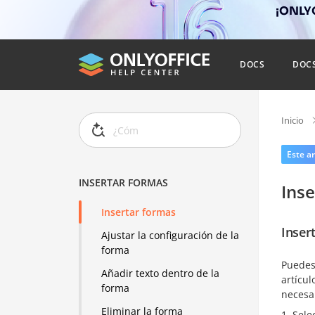
¡ONLYO
DOCS
DOC
Inicio
Este ar
INSERTAR FORMAS
Ins
Insertar formas
Inser
Ajustar la configuración de la
forma
Puedes 
Añadir texto dentro de la
artícul
forma
necesa
Eliminar la forma
Sele