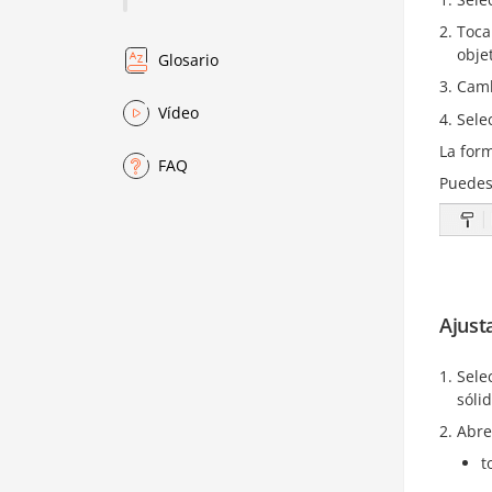
Toca
obje
Glosario
Camb
Vídeo
Sele
La for
FAQ
Puedes
Ajust
Sele
sólid
Abre
t