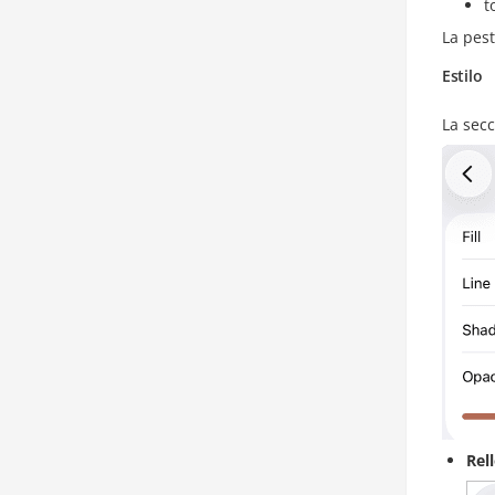
t
La pes
Estilo
La sec
Rel