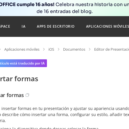
FFICE cumple 16 años!
Celebra nuestra historia con un
de 16 entradas del blog.
SPACE
IA
APPS DE ESCRITORIO
APLICACIONES MÓVILE
Aplicaciones móviles
iOS
Documentos
Editor de Presentac
tículo está traducido por IA
ertar formas
tar formas
insertar formas en tu presentación y ajustar su apariencia usando
o describe cómo insertar una forma, configurar su estilo, añadir te
ria.
cciona la diapositiva donde deseas colocar la forma.