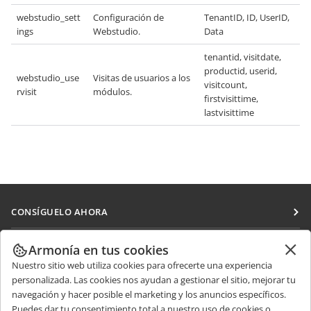
webstudio_sett
Configuración de
TenantID, ID, UserID,
ings
Webstudio.
Data
tenantid, visitdate,
productid, userid,
webstudio_use
Visitas de usuarios a los
visitcount,
rvisit
módulos.
firstvisittime,
lastvisittime
CONSÍGUELO AHORA
Docs
COLABORAR
Armonía en tus cookies
DocSpace
Nuestro sitio web utiliza cookies para ofrecerte una experiencia
Para colaboradores
RECIBIR NOTICIAS
personalizada. Las cookies nos ayudan a gestionar el sitio, mejorar tu
Workspace
Para traductores
navegación y hacer posible el marketing y los anuncios específicos.
Blog
Conectores
Puedes dar tu consentimiento total a nuestro uso de cookies o