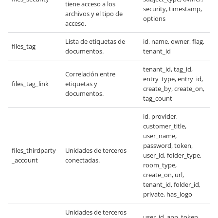
tiene acceso a los
security, timestamp,
archivos y el tipo de
options
acceso.
Lista de etiquetas de
id, name, owner, flag,
files_tag
documentos.
tenant_id
tenant_id, tag_id,
Correlación entre
entry_type, entry_id,
files_tag_link
etiquetas y
create_by, create_on,
documentos.
tag_count
id, provider,
customer_title,
user_name,
password, token,
files_thirdparty
Unidades de terceros
user_id, folder_type,
_account
conectadas.
room_type,
create_on, url,
tenant_id, folder_id,
private, has_logo
Unidades de terceros
user_id, app, token,