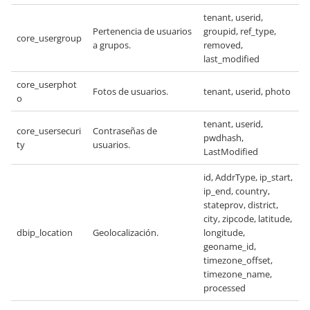
tenant, userid,
Pertenencia de usuarios
groupid, ref_type,
core_usergroup
a grupos.
removed,
last_modified
core_userphot
Fotos de usuarios.
tenant, userid, photo
o
tenant, userid,
core_usersecuri
Contraseñas de
pwdhash,
ty
usuarios.
LastModified
id, AddrType, ip_start,
ip_end, country,
stateprov, district,
city, zipcode, latitude,
dbip_location
Geolocalización.
longitude,
geoname_id,
timezone_offset,
timezone_name,
processed