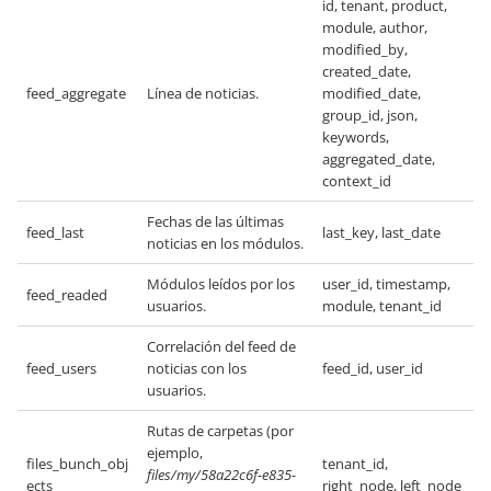
id, tenant, product,
module, author,
modified_by,
created_date,
feed_aggregate
Línea de noticias.
modified_date,
group_id, json,
keywords,
aggregated_date,
context_id
Fechas de las últimas
feed_last
last_key, last_date
noticias en los módulos.
Módulos leídos por los
user_id, timestamp,
feed_readed
usuarios.
module, tenant_id
Correlación del feed de
feed_users
noticias con los
feed_id, user_id
usuarios.
Rutas de carpetas (por
ejemplo,
files_bunch_obj
tenant_id,
files/my/58a22c6f-e835-
ects
right_node, left_node