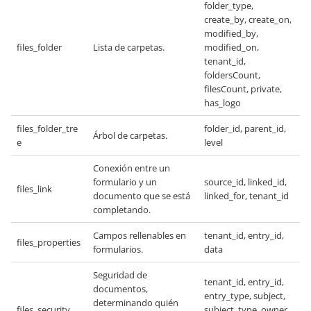
folder_type,
create_by, create_on,
modified_by,
files_folder
Lista de carpetas.
modified_on,
tenant_id,
foldersCount,
filesCount, private,
has_logo
files_folder_tre
folder_id, parent_id,
Árbol de carpetas.
e
level
Conexión entre un
formulario y un
source_id, linked_id,
files_link
documento que se está
linked_for, tenant_id
completando.
Campos rellenables en
tenant_id, entry_id,
files_properties
formularios.
data
Seguridad de
tenant_id, entry_id,
documentos,
entry_type, subject,
determinando quién
files_security
subject_type, owner,