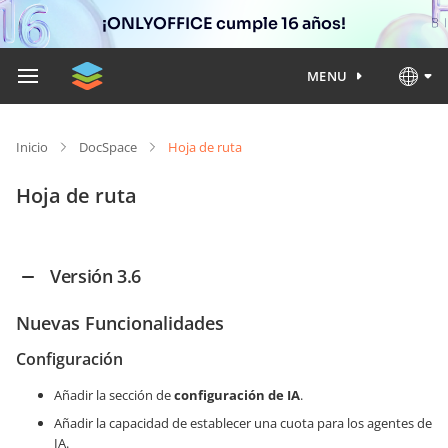
¡ONLYOFFICE cumple 16 años!
MENU
Inicio
DocSpace
Hoja de ruta
Hoja de ruta
Versión 3.6
Nuevas Funcionalidades
Configuración
Añadir la sección de
configuración de IA
.
Añadir la capacidad de establecer una cuota para los agentes de
IA.