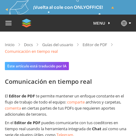
¡Vuelta al cole con ONLYOFFICE!
MENU
Inicio
Docs
Guías del usuario
Editor de PDF
Comunicación en tiempo real
Este artículo está traducido por IA
Comunicación en tiempo real
El
Editor de PDF
te permite mantener un enfoque constante en el
flujo de trabajo de todo el equipo:
comparte
archivos y carpetas,
comenta
en ciertas partes de tus PDFs que requieren aportes
adicionales de terceros.
En el
Editor de PDF
puedes comunicarte con tus coeditores en
tiempo real usando la herramienta integrada de
Chat
así como una
serie de plugins útiles, como
Telegram
.