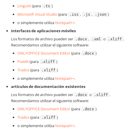
Linguist
(para
)
.ts
Microsoft Visual Studio
(para
,
,
)
.iss
.js
.json
o simplemente utiliza
Notepad++
.
interfaces de aplicaciones móviles
Los formatos de archivo pueden ser
,
o
.
.docx
.xml
.xliff
Recomendamos utilizar el siguiente software:
ONLYOFFICE Document Editor
(para
)
.docx
Poedit
(para
)
.xliff
Trados
(para
)
.xliff
o simplemente utiliza
Notepad++
.
artículos de documentación existentes
Los formatos de archivo pueden ser
o
.
.docx
.xliff
Recomendamos utilizar el siguiente software:
ONLYOFFICE Document Editor
(para
)
.docx
Trados
(para
)
.xliff
o simplemente utiliza
Notepad++
.