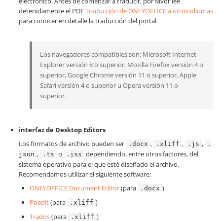
electrónico. Antes de comenzar a traducir, por favor lee
detenidamente el PDF
Traducción de ONLYOFFICE a otros idiomas
para conocer en detalle la traducción del portal.
Los navegadores compatibles son: Microsoft Internet
Explorer versión 8 o superior, Mozilla Firefox versión 4 o
superior, Google Chrome versión 11 o superior, Apple
Safari versión 4 o superior u Opera versión 11 o
superior.
interfaz de Desktop Editors
Los formatos de archivo pueden ser
,
,
,
.docx
.xliff
.js
.
,
o
dependiendo, entre otros factores, del
json
.ts
.iss
sistema operativo para el que esté diseñado el archivo.
Recomendamos utilizar el siguiente software:
ONLYOFFICE Document Editor
(para
)
.docx
Poedit
(para
)
.xliff
Trados
(para
)
.xliff