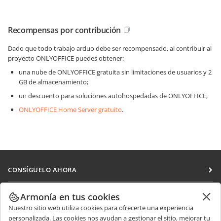
Recompensas por contribución
Dado que todo trabajo arduo debe ser recompensado, al contribuir al
proyecto ONLYOFFICE puedes obtener:
una nube de ONLYOFFICE gratuita sin limitaciones de usuarios y 2
GB de almacenamiento;
un descuento para soluciones autohospedadas de ONLYOFFICE;
ONLYOFFICE Home Server gratuito
.
CONSÍGUELO AHORA
Docs
COLABORAR
Armonía en tus cookies
DocSpace
Nuestro sitio web utiliza cookies para ofrecerte una experiencia
Para colaboradores
RECIBIR NOTICIAS
personalizada. Las cookies nos ayudan a gestionar el sitio, mejorar tu
Workspace