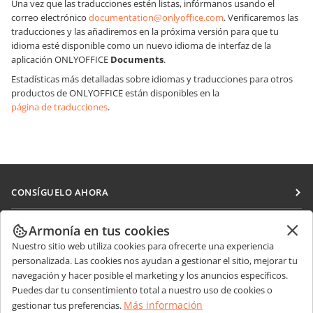
Una vez que las traducciones estén listas, infórmanos usando el
correo electrónico
documentation@onlyoffice.com
. Verificaremos las
traducciones y las añadiremos en la próxima versión para que tu
idioma esté disponible como un nuevo idioma de interfaz de la
aplicación ONLYOFFICE
Documents
.
Estadísticas más detalladas sobre idiomas y traducciones para otros
productos de ONLYOFFICE están disponibles en la
página de traducciones
.
CONSÍGUELO AHORA
Docs
COLABORAR
Armonía en tus cookies
DocSpace
Nuestro sitio web utiliza cookies para ofrecerte una experiencia
Para colaboradores
RECIBIR NOTICIAS
personalizada. Las cookies nos ayudan a gestionar el sitio, mejorar tu
Workspace
Para traductores
navegación y hacer posible el marketing y los anuncios específicos.
Blog
Conectores
Puedes dar tu consentimiento total a nuestro uso de cookies o
OBTENER AYUDA
Para influencers
Más información
gestionar tus preferencias.
Aplicaciones de escritorio