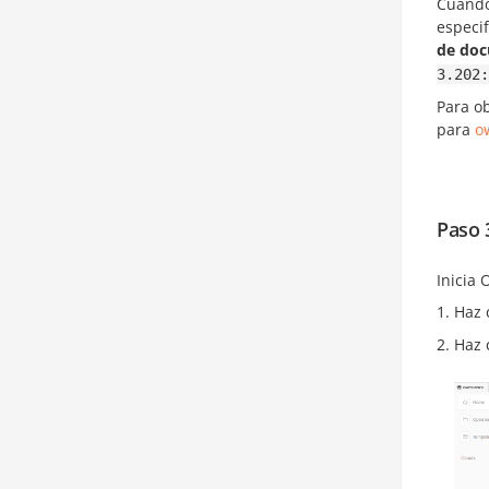
Cuando 
especi
de do
3.202:
Para ob
para
o
Paso 
Inicia
Haz 
Haz 