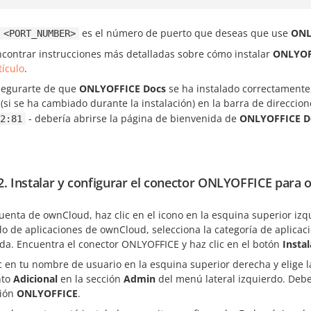
es el número de puerto que deseas que use
ONL
<PORT_NUMBER>
ncontrar instrucciones más detalladas sobre cómo instalar
ONLYOF
tículo
.
segurarte de que
ONLYOFFICE Docs
se ha instalado correctamente, 
(si se ha cambiado durante la instalación) en la barra de direccio
- debería abrirse la página de bienvenida de
ONLYOFFICE D
2:81
2. Instalar y configurar el conector ONLYOFFICE para
uenta de ownCloud, haz clic en el icono en la esquina superior izq
o de aplicaciones de ownCloud, selecciona la categoría de aplica
rda. Encuentra el conector ONLYOFFICE y haz clic en el botón
Instal
c en tu nombre de usuario en la esquina superior derecha y elige 
nto
Adicional
en la sección
Admin
del menú lateral izquierdo. Deber
ción
ONLYOFFICE
.