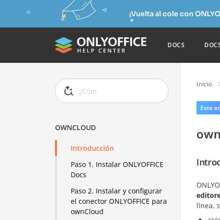
¡Vuelta al cole con ONLYO
DOCS
DOC
Inicio
Este ar
OWNCLOUD
own
Introducción
Intro
Paso 1. Instalar ONLYOFFICE
Docs
ONLYOF
Paso 2. Instalar y configurar
editore
el conector ONLYOFFICE para
línea, 
ownCloud
acc