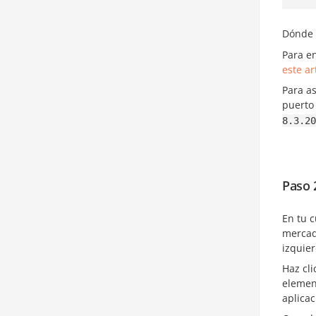
Dónde
Para e
este ar
Para a
puerto 
8.3.20
Paso 
En tu c
mercad
izquie
Haz cli
eleme
aplica