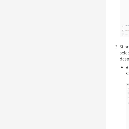
Si p
sele
desp
e
C