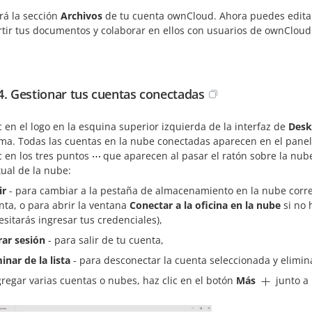
rá la sección
Archivos
de tu cuenta ownCloud. Ahora puedes editar 
tir tus documentos y colaborar en ellos con usuarios de ownCloud
4. Gestionar tus cuentas conectadas
c en el logo en la esquina superior izquierda de la interfaz de
Desk
ma. Todas las cuentas en la nube conectadas aparecen en el panel 
c en los tres puntos
que aparecen al pasar el ratón sobre la nub
ual de la nube:
ir
- para cambiar a la pestaña de almacenamiento en la nube corres
nta, o para abrir la ventana
Conectar a la oficina en la nube
si no 
esitarás ingresar tus credenciales),
rar sesión
- para salir de tu cuenta,
inar de la lista
- para desconectar la cuenta seleccionada y eliminar
regar varias cuentas o nubes, haz clic en el botón
Más
junto a 