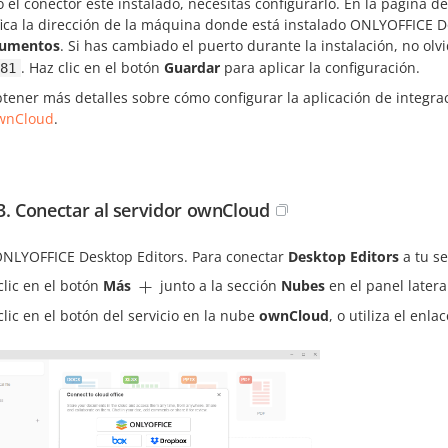
el conector esté instalado, necesitas configurarlo. En la página d
fica la dirección de la máquina donde está instalado ONLYOFFICE 
cumentos
. Si has cambiado el puerto durante la instalación, no olv
. Haz clic en el botón
Guardar
para aplicar la configuración.
81
tener más detalles sobre cómo configurar la aplicación de integra
wnCloud
.
3. Conectar al servidor ownCloud
 ONLYOFFICE Desktop Editors. Para conectar
Desktop Editors
a tu se
clic en el botón
Más
junto a la sección
Nubes
en el panel latera
clic en el botón del servicio en la nube
ownCloud
, o utiliza el enla