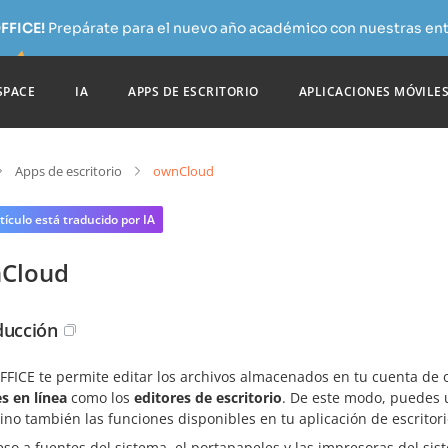
FFICE!
Prepárate para el nuevo año académico con nuestras ent
SPACE
IA
APPS DE ESCRITORIO
APLICACIONES MÓVILE
Apps de escritorio
ownCloud
tículo está traducido por IA
Cloud
ducción
FICE te permite editar los archivos almacenados en tu cuenta de ow
s en línea
como los
editores de escritorio
. De este modo, puedes 
sino también las funciones disponibles en tu aplicación de escritori
eso a fuentes del sistema, el portapapeles y las impresoras del sis