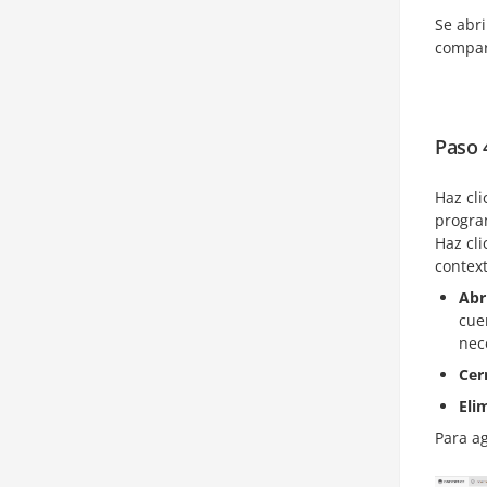
Se abri
compar
Paso 
Haz cli
progra
Haz cli
context
Abr
cue
nec
Cer
Elim
Para ag