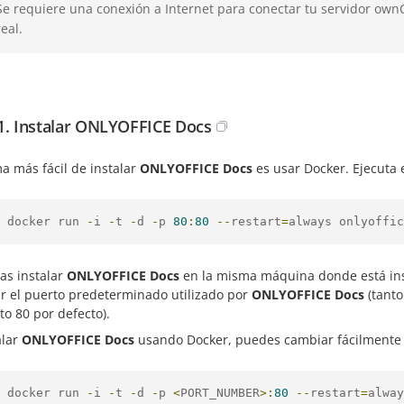
Se requiere una conexión a Internet para conectar tu servidor own
real.
1. Instalar ONLYOFFICE Docs
a más fácil de instalar
ONLYOFFICE Docs
es usar Docker. Ejecuta 
 docker run 
-
i 
-
t 
-
d 
-
p 
80
:
80
--
restart
=
always onlyoffic
as instalar
ONLYOFFICE Docs
en la misma máquina donde está ins
r el puerto predeterminado utilizado por
ONLYOFFICE Docs
(tant
to 80 por defecto).
alar
ONLYOFFICE Docs
usando Docker, puedes cambiar fácilmente 
 docker run 
-
i 
-
t 
-
d 
-
p 
<
PORT_NUMBER
>:
80
--
restart
=
alway