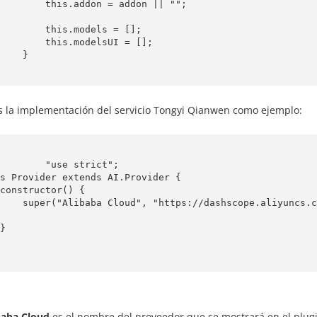
this.addon = addon || "";

  this.models = [];

  this.modelsUI = [];

   }

 la implementación del servicio Tongyi Qianwen como ejemplo:
    "use strict";

s Provider extends AI.Provider {

e.aliyuncs.com/compatible-mode", "yourAPIKey", "v
baba Cloud
es el nombre del proveedor que se mostrará en el plugi