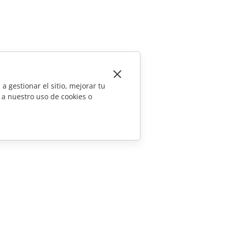
a gestionar el sitio, mejorar tu
 a nuestro uso de cookies o
CONTÁCTENOS
Preguntas de ventas
sales@onlyoffice.com
Consultas de socios
partners@onlyoffice.com