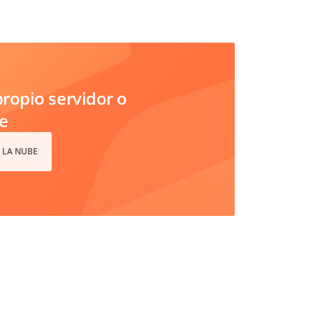
ropio servidor o
e
 LA NUBE