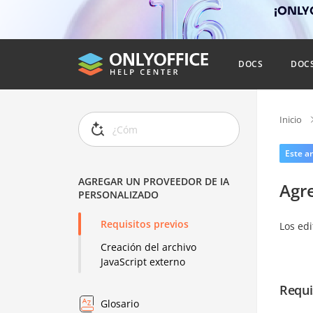
¡ONLYO
DOCS
DOC
Inicio
Este ar
AGREGAR UN PROVEEDOR DE IA
Agr
PERSONALIZADO
Requisitos previos
Los ed
Creación del archivo
JavaScript externo
Requi
Glosario