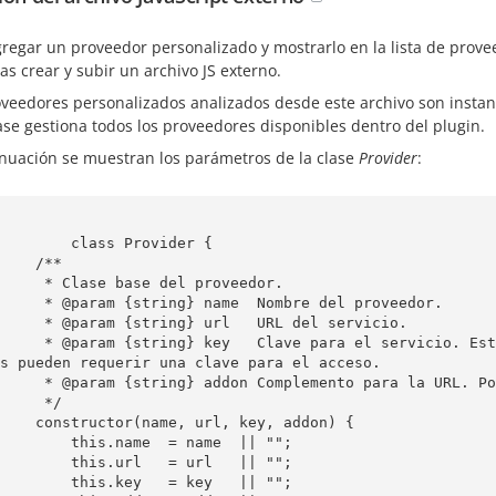
regar un proveedor personalizado y mostrarlo en la lista de prove
as crear y subir un archivo JS externo.
oveedores personalizados analizados desde este archivo son instan
ase gestiona todos los proveedores disponibles dentro del plugin.
inuación se muestran los parámetros de la clase
Provider
:
   class Provider {

  /**

 base del proveedor.

g} name  Nombre del proveedor.

ing} url   URL del servicio.

 el servicio. Este es un campo opcional. Algunos provee
s pueden requerir una clave para el acceso.

 para la URL. Por ejemplo: v1 para muchos proveedores. 

    */

me, url, key, addon) {

this.name  = name  || "";

this.url   = url   || "";

this.key   = key   || "";
