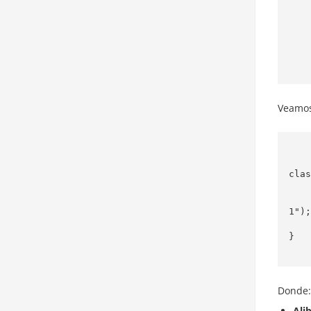
            
          
          
     
Veamos
        
clas
    constructor() {

        super("Alibaba Cloud", "https://dashscop
1");

    }

}

Donde:
Ali