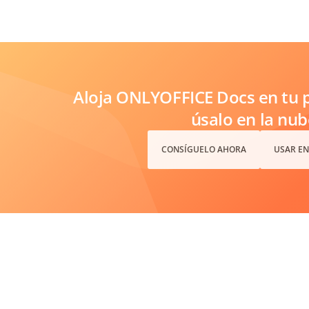
Aloja ONLYOFFICE Docs en tu p
úsalo en la nub
CONSÍGUELO AHORA
USAR EN