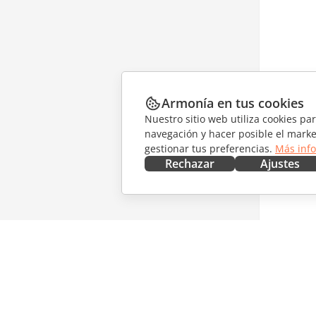
Armonía en tus cookies
Nuestro sitio web utiliza cookies pa
navegación y hacer posible el marke
gestionar tus preferencias.
Más inf
Rechazar
Ajustes
CONSÍGUELO AHORA
COLABO
Docs
Para col
DocSpace
Para tra