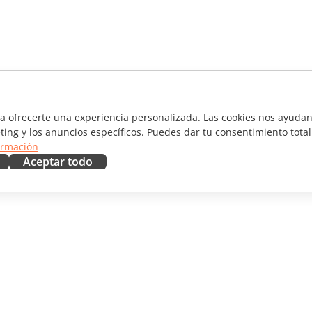
ra ofrecerte una experiencia personalizada. Las cookies nos ayudan 
ting y los anuncios específicos. Puedes dar tu consentimiento total
ormación
Aceptar todo
RAR
OBTENER AYUDA
aboradores
Foro
ductores
Cursos de formación