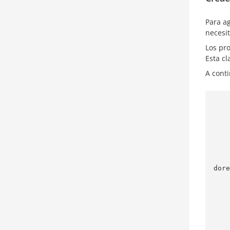
Para ag
necesit
Los pr
Esta cl
A cont
         
      
         * Clase
         * @param {strin
         * @param {str
         * @param {string} key   Clave para
dore
         * @param {string} addon Complemento
     
        constructor(na
            
            
            