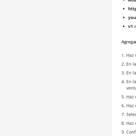
htt
you
v1
e
Agrega
Haz 
En l
En l
En l
vent
Haz 
Haz 
Sele
Haz 
Conf