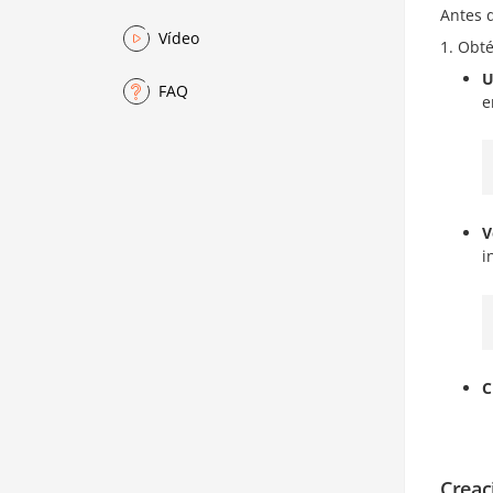
Antes 
Vídeo
Obté
U
FAQ
e
V
i
C
Creac