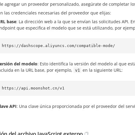
de agregar un proveedor personalizado, asegúrate de completar los
n las credenciales necesarias del proveedor que elijas:
RL base
: La dirección web a la que se envían las solicitudes API. 
ndpoint que especifica el modelo que se está utilizando, por ejemp
https://dashscope.aliyuncs.com/compatible-mode/
ersión del modelo
: Esto identifica la versión del modelo al que es
ncluida en la URL base, por ejemplo,
en la siguiente URL:
v1
https://api.moonshot.cn/v1
lave API
: Una clave única proporcionada por el proveedor del servi
ión del archivo JavaScript externo