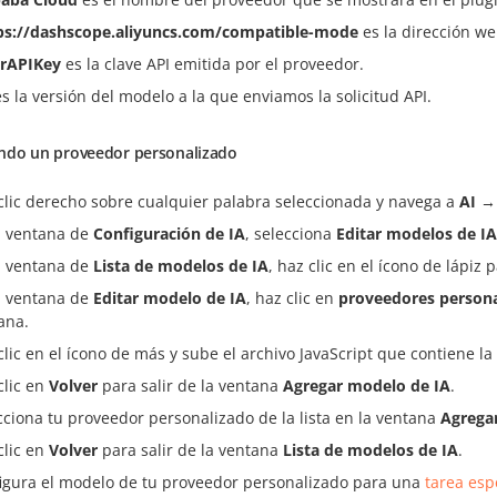
ps://dashscope.aliyuncs.com/compatible-mode
es la dirección we
rAPIKey
es la clave API emitida por el proveedor.
s la versión del modelo a la que enviamos la solicitud API.
ndo un proveedor personalizado
clic derecho sobre cualquier palabra seleccionada y navega a
AI
a ventana de
Configuración de IA
, selecciona
Editar modelos de IA
a ventana de
Lista de modelos de IA
, haz clic en el ícono de lápiz
a ventana de
Editar modelo de IA
, haz clic en
proveedores persona
ana.
clic en el ícono de más y sube el archivo JavaScript que contiene l
clic en
Volver
para salir de la ventana
Agregar modelo de IA
.
cciona tu proveedor personalizado de la lista en la ventana
Agrega
clic en
Volver
para salir de la ventana
Lista de modelos de IA
.
igura el modelo de tu proveedor personalizado para una
tarea esp