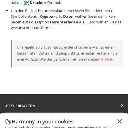
auf das
Drucken
-Symbol.
Um den Bericht herunterzuladen, wechseln Sie in der oberen
Symbolleiste zur Registerkarte
Datei
, wählen Sie in der linken
Seitenleiste die Option
Herunterladen als...
und wählen Sie das
gewünschte Dateiformat.
Um regelmäßig automatische Berichte per E-Mail zu einem
bestimmten Datum und Zeitpunkt zu erhalten, erstellen Sie
eine Vorlage. Wie das geht, erfahren Sie in diesem
Artikel
.
JETZT ERHALTEN
Docs
ZUSAMMENARBEITEN
Harmony in your cookies
DocSpace
Unsere Website verwendet Cookies, um Ihnen ein individuelles