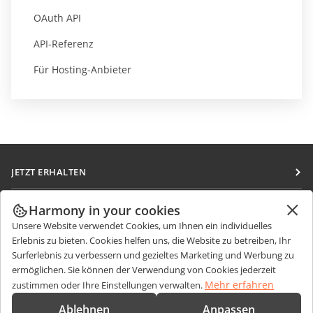
OAuth API
API-Referenz
Für Hosting-Anbieter
JETZT ERHALTEN
Docs
ZUSAMMENARBEITEN
Harmony in your cookies
DocSpace
Unsere Website verwendet Cookies, um Ihnen ein individuelles
Für Mitwirkende
NACHRICHTEN ERHALTEN
Erlebnis zu bieten. Cookies helfen uns, die Website zu betreiben, Ihr
Workspace
Für Übersetzer
Surferlebnis zu verbessern und gezieltes Marketing und Werbung zu
Blog
Integrations-Apps
ermöglichen. Sie können der Verwendung von Cookies jederzeit
HILFE ERHALTEN
Für Influencer
Mehr erfahren
zustimmen oder Ihre Einstellungen verwalten.
Desktop-Apps
Forum
Stellenangebote
KONTAKT
Ablehnen
Anpassen