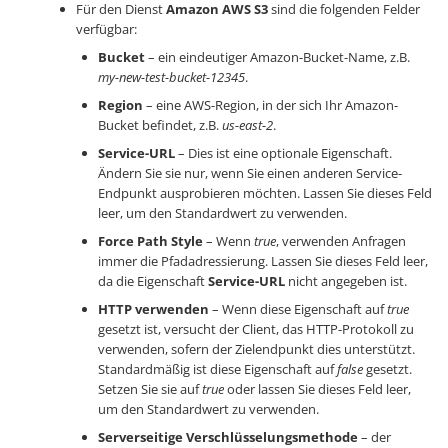
Für den Dienst
Amazon AWS S3
sind die folgenden Felder
verfügbar:
Bucket
– ein eindeutiger Amazon-Bucket-Name, z.B.
my-new-test-bucket-12345
.
Region
– eine AWS-Region, in der sich Ihr Amazon-
Bucket befindet, z.B.
us-east-2
.
Service-URL
– Dies ist eine optionale Eigenschaft.
Ändern Sie sie nur, wenn Sie einen anderen Service-
Endpunkt ausprobieren möchten. Lassen Sie dieses Feld
leer, um den Standardwert zu verwenden.
Force Path Style
– Wenn
true
, verwenden Anfragen
immer die Pfadadressierung. Lassen Sie dieses Feld leer,
da die Eigenschaft
Service-URL
nicht angegeben ist.
HTTP verwenden
– Wenn diese Eigenschaft auf
true
gesetzt ist, versucht der Client, das HTTP-Protokoll zu
verwenden, sofern der Zielendpunkt dies unterstützt.
Standardmäßig ist diese Eigenschaft auf
false
gesetzt.
Setzen Sie sie auf
true
oder lassen Sie dieses Feld leer,
um den Standardwert zu verwenden.
Serverseitige Verschlüsselungsmethode
– der