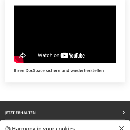
Ihren DocSpace sichern und wiederherstellen
JETZT ERHALTEN
Docs
ZUSAMMENARBEITEN
Harmony in your cookies