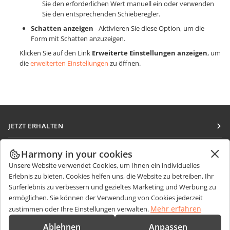
Sie den erforderlichen Wert manuell ein oder verwenden
Sie den entsprechenden Schieberegler.
Schatten anzeigen
- Aktivieren Sie diese Option, um die
Form mit Schatten anzuzeigen.
Klicken Sie auf den Link
Erweiterte Einstellungen anzeigen
, um
die
erweiterten Einstellungen
zu öffnen.
JETZT ERHALTEN
Docs
ZUSAMMENARBEITEN
Harmony in your cookies
DocSpace
Unsere Website verwendet Cookies, um Ihnen ein individuelles
Für Mitwirkende
NACHRICHTEN ERHALTEN
Erlebnis zu bieten. Cookies helfen uns, die Website zu betreiben, Ihr
Workspace
Für Übersetzer
Surferlebnis zu verbessern und gezieltes Marketing und Werbung zu
Blog
Integrations-Apps
ermöglichen. Sie können der Verwendung von Cookies jederzeit
HILFE ERHALTEN
Für Influencer
Mehr erfahren
zustimmen oder Ihre Einstellungen verwalten.
Desktop-Apps
Forum
Stellenangebote
KONTAKT
Ablehnen
Anpassen
Mobile Apps