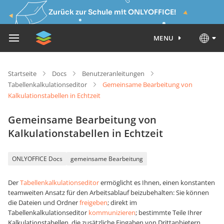
Zurück zur Schule mit ONLYOFFICE!
MENU
Startseite
Docs
Benutzeranleitungen
Tabellenkalkulationseditor
Gemeinsame Bearbeitung von
Kalkulationstabellen in Echtzeit
Gemeinsame Bearbeitung von
Kalkulationstabellen in Echtzeit
ONLYOFFICE Docs
gemeinsame Bearbeitung
Der
Tabellenkalkulationseditor
ermöglicht es Ihnen, einen konstanten
teamweiten Ansatz für den Arbeitsablauf beizubehalten: Sie können
die Dateien und Ordner
freigeben
; direkt im
Tabellenkalkulationseditor
kommunizieren
; bestimmte Teile Ihrer
Kalkulationstabellen, die zusätzliche Eingaben von Drittanbietern