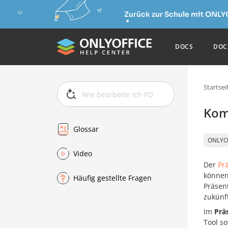
Zurück zur Schule mit ONLY
DOCS
DOC
Startsei
Kom
Glossar
ONLYO
Video
Der
Pr
können
Häufig gestellte Fragen
Präsent
zukünf
Im
Prä
Tool so