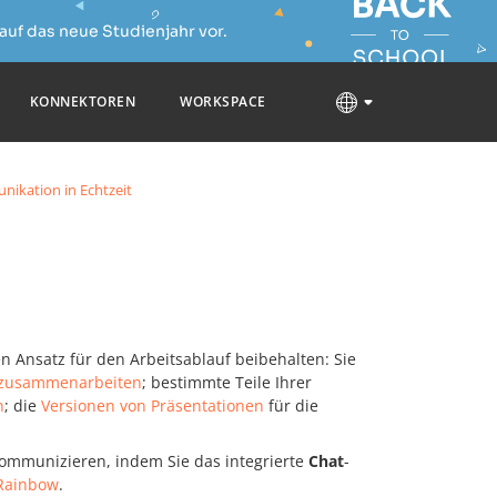
auf das neue Studienjahr vor.
KONNEKTOREN
WORKSPACE
ikation in Echtzeit
 Ansatz für den Arbeitsablauf beibehalten: Sie
zusammenarbeiten
; bestimmte Teile Ihrer
n
; die
Versionen von Präsentationen
für die
kommunizieren, indem Sie das integrierte
Chat
-
Rainbow
.