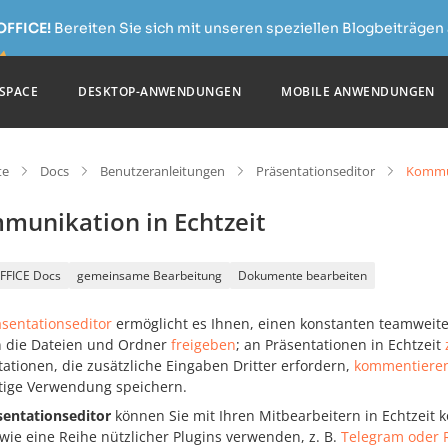
OFFICE!
Bereiten Sie sich mit unseren speziellen Blogbeiträgen 
SPACE
DESKTOP-ANWENDUNGEN
MOBILE ANWENDUNGEN
te
Docs
Benutzeranleitungen
Präsentationseditor
Kommun
munikation in Echtzeit
FFICE Docs
gemeinsame Bearbeitung
Dokumente bearbeiten
äsentationseditor
ermöglicht es Ihnen, einen konstanten teamweiten
 die Dateien und Ordner
freigeben
; an Präsentationen in Echtzeit
ationen, die zusätzliche Eingaben Dritter erfordern,
kommentiere
tige Verwendung speichern.
sentationseditor
können Sie mit Ihren Mitbearbeitern in Echtzeit 
wie eine Reihe nützlicher Plugins verwenden, z. B.
Telegram oder 