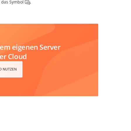
uf das Symbol
.
em eigenen Server
der Cloud
D NUTZEN