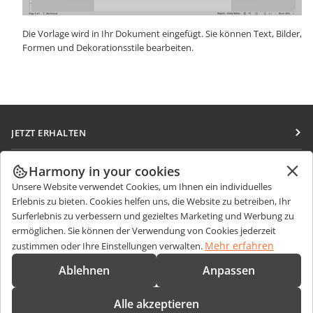
Die Vorlage wird in Ihr Dokument eingefügt. Sie können Text, Bilder,
Formen und Dekorationsstile bearbeiten.
JETZT ERHALTEN
Docs
ZUSAMMENARBEITEN
Harmony in your cookies
DocSpace
Unsere Website verwendet Cookies, um Ihnen ein individuelles
Für Mitwirkende
NACHRICHTEN ERHALTEN
Erlebnis zu bieten. Cookies helfen uns, die Website zu betreiben, Ihr
Workspace
Für Übersetzer
Surferlebnis zu verbessern und gezieltes Marketing und Werbung zu
Blog
Integrations-Apps
ermöglichen. Sie können der Verwendung von Cookies jederzeit
HILFE ERHALTEN
Für Influencer
Mehr erfahren
zustimmen oder Ihre Einstellungen verwalten.
Desktop-Apps
Forum
Stellenangebote
KONTAKT
Ablehnen
Anpassen
Mobile Apps
Schulungen
Fragen zum Kauf
sales@onlyoffice.com
onlyoffice.com
Alle akzeptieren
Webinare
Partneranfragen
partners@onlyoffice.com