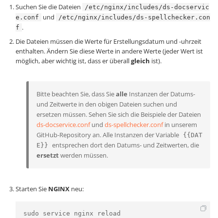
Suchen Sie die Dateien
/etc/nginx/includes/ds-docservic
und
e.conf
/etc/nginx/includes/ds-spellchecker.con
.
f
Die Dateien müssen die Werte für Erstellungsdatum und -uhrzeit
enthalten. Ändern Sie diese Werte in andere Werte (jeder Wert ist
möglich, aber wichtig ist, dass er überall
gleich
ist).
Bitte beachten Sie, dass Sie
alle
Instanzen der Datums-
und Zeitwerte in den obigen Dateien suchen und
ersetzen müssen. Sehen Sie sich die Beispiele der Dateien
ds-docservice.conf
und
ds-spellchecker.conf
in unserem
GitHub-Repository an. Alle Instanzen der Variable
{{DAT
entsprechen dort den Datums- und Zeitwerten, die
E}}
ersetzt
werden müssen.
Starten Sie
NGINX
neu:
sudo service nginx reload