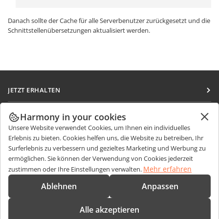
Danach sollte der Cache für alle Serverbenutzer zurückgesetzt und die
Schnittstellenübersetzungen aktualisiert werden.
JETZT ERHALTEN
Docs
ZUSAMMENARBEITEN
Harmony in your cookies
DocSpace
Unsere Website verwendet Cookies, um Ihnen ein individuelles
Für Mitwirkende
NACHRICHTEN ERHALTEN
Erlebnis zu bieten. Cookies helfen uns, die Website zu betreiben, Ihr
Workspace
Für Übersetzer
Surferlebnis zu verbessern und gezieltes Marketing und Werbung zu
Blog
Integrations-Apps
ermöglichen. Sie können der Verwendung von Cookies jederzeit
HILFE ERHALTEN
Für Influencer
Mehr erfahren
zustimmen oder Ihre Einstellungen verwalten.
Desktop-Apps
Forum
Stellenangebote
KONTAKT
Ablehnen
Anpassen
Mobile Apps
Schulungen
Fragen zum Kauf
sales@onlyoffice.com
onlyoffice.com
Alle akzeptieren
Webinare
Partneranfragen
partners@onlyoffice.com
© Ascensio System SIA 2026. Alle Rechte vorbehalten