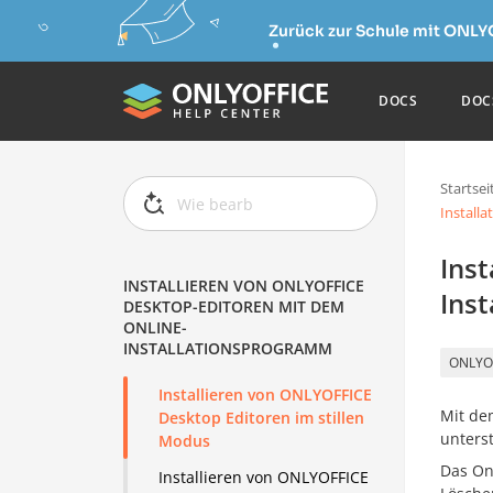
Zurück zur Schule mit ONLY
DOCS
DOC
Startsei
Install
Ins
INSTALLIEREN VON ONLYOFFICE
Ins
DESKTOP-EDITOREN MIT DEM
ONLINE-
INSTALLATIONSPROGRAMM
ONLYOF
Installieren von ONLYOFFICE
Mit de
Desktop Editoren im stillen
unters
Modus
Das On
Installieren von ONLYOFFICE