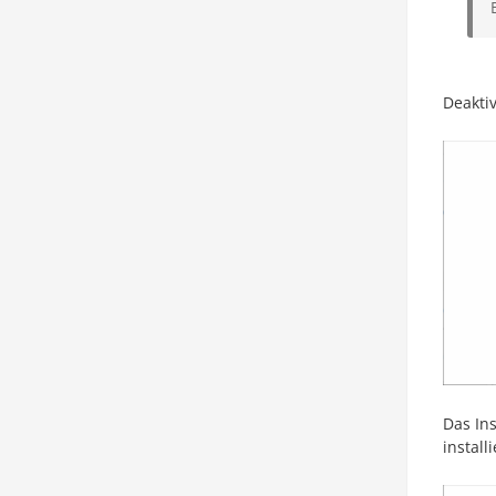
Deakti
Das In
install