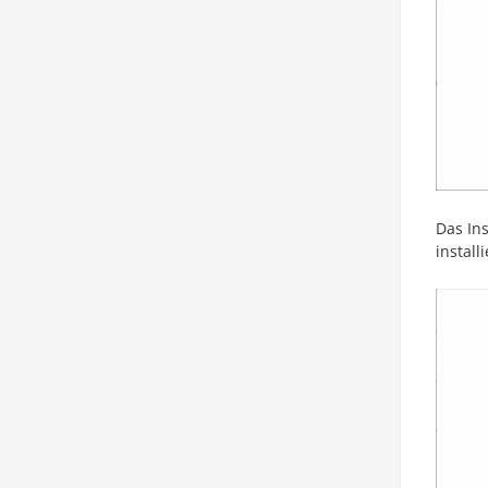
Das In
install