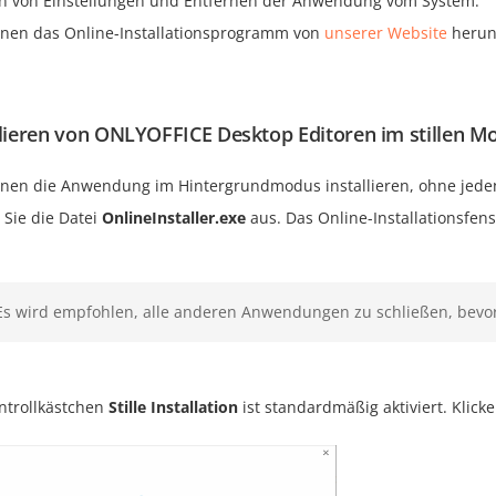
n von Einstellungen und Entfernen der Anwendung vom System.
nnen das Online-Installationsprogramm von
unserer Website
herun
llieren von ONLYOFFICE Desktop Editoren im stillen M
nnen die Anwendung im Hintergrundmodus installieren, ohne jeden
 Sie die Datei
OnlineInstaller.exe
aus. Das Online-Installationsfens
Es wird empfohlen, alle anderen Anwendungen zu schließen, bevor 
ntrollkästchen
Stille Installation
ist standardmäßig aktiviert. Klicke