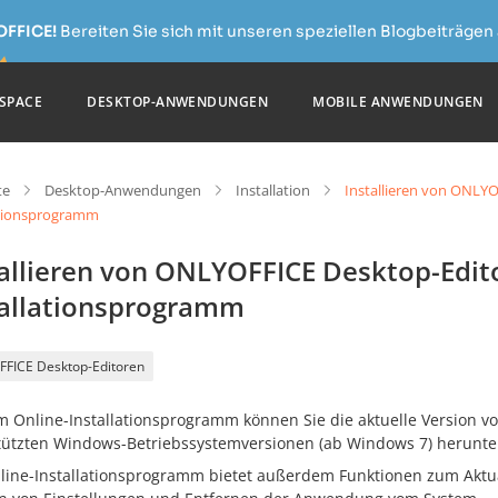
OFFICE!
Bereiten Sie sich mit unseren speziellen Blogbeiträgen 
SPACE
DESKTOP-ANWENDUNGEN
MOBILE ANWENDUNGEN
te
Desktop-Anwendungen
Installation
Installieren von ONLY
ationsprogramm
tallieren von ONLYOFFICE Desktop-Edit
tallationsprogramm
FICE Desktop-Editoren
m Online-Installationsprogramm können Sie die aktuelle Version v
tützten Windows-Betriebssystemversionen (ab Windows 7) herunter
line-Installationsprogramm bietet außerdem Funktionen zum Aktua