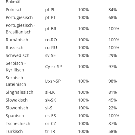
Bokmål
Polnisch
pl-PL
100%
34%
Portugiesisch
pt-PT
100%
68%
Portugiesisch -
pt-BR
100%
100%
Brasilianisch
Rumänisch
ro-RO
100%
100%
Russisch
ru-RU
100%
100%
Schwedisch
sv-SE
100%
29%
Serbisch -
Cy-sr-SP
100%
97%
Kyrillisch
Serbisch -
Lt-sr-SP
100%
98%
Lateinisch
Singhalesisch
si-LK
100%
81%
Slowakisch
sk-SK
100%
45%
Slowenisch
sl-SI
100%
22%
Spanisch
es-ES
100%
100%
Tschechisch
cs-CZ
100%
87%
Türkisch
tr-TR
100%
58%